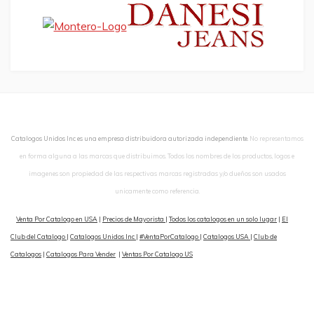
Catalogos Unidos Inc es una empresa distribuidora autorizada independiente.
No representamos
en forma alguna a las marcas que distribuimos. Todos los nombres de los productos, logos e
imagenes son propiedad de las respectivas marcas registradas y/o dueños son usados
unicamente como referencia.
Venta Por Catalogo en USA
|
Precios de Mayorista
|
Todos los catalogos en un solo lugar
|
El
Club del Catalogo
|
Catalogos Unidos Inc
|
#VentaPorCatalogo
|
Catalogos USA
|
Club de
Catalogos
|
Catalogos Para Vender
|
Ventas Por Catalogo US