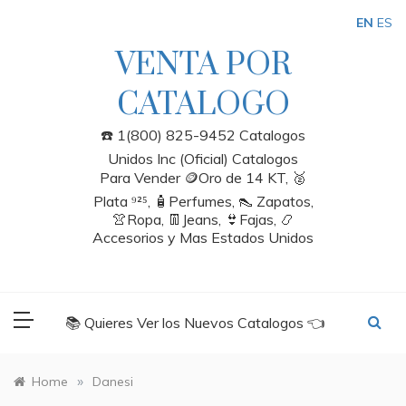
Skip
EN
ES
to
content
VENTA POR
CATALOGO
☎️ 1(800) 825-9452 Catalogos
Unidos Inc (Oficial) Catalogos
Para Vender 🪙Oro de 14 KT, 🥈
Plata ⁹²⁵, 🧴Perfumes, 👠 Zapatos,
👚Ropa, 👖Jeans, 👙Fajas, 📿
Accesorios y Mas Estados Unidos
📚 Quieres Ver los Nuevos Catalogos 👈
»
Home
Danesi