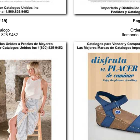
 15)
Pag
alogo
Orden
) 825-9452
llamando 