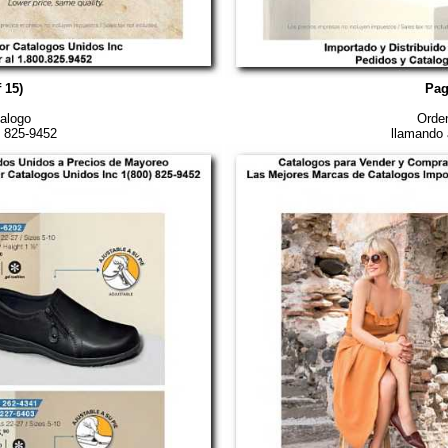
 15)
Pag
alogo
Orden
) 825-9452
llamando 