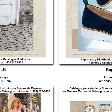
 15)
Pag
alogo
Orden
) 825-9452
llamando 