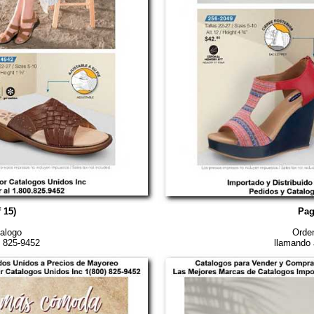
 15)
Pag
alogo
Orden
) 825-9452
llamando 