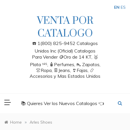
Skip
EN
ES
to
content
VENTA POR
CATALOGO
☎️ 1(800) 825-9452 Catalogos
Unidos Inc (Oficial) Catalogos
Para Vender 🪙Oro de 14 KT, 🥈
Plata ⁹²⁵, 🧴Perfumes, 👠 Zapatos,
👚Ropa, 👖Jeans, 👙Fajas, 📿
Accesorios y Mas Estados Unidos
📚 Quieres Ver los Nuevos Catalogos 👈
»
Home
Arles Shoes