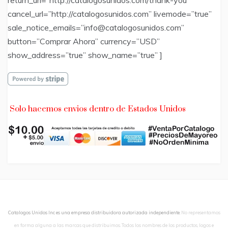
return_url=”http://catalogosunidos.com/thank-you”
cancel_url=”http://catalogosunidos.com” livemode=”true”
sale_notice_emails=”info@catalogosunidos.com”
button=”Comprar Ahora” currency=”USD”
show_address=”true” show_name=”true” ]
Solo hacemos envios dentro de Estados Unidos
Catalogos Unidos Inc es una empresa distribuidora autorizada independiente.
No representamos
en forma alguna a las marcas que distribuimos. Todos los nombres de los productos, logos e