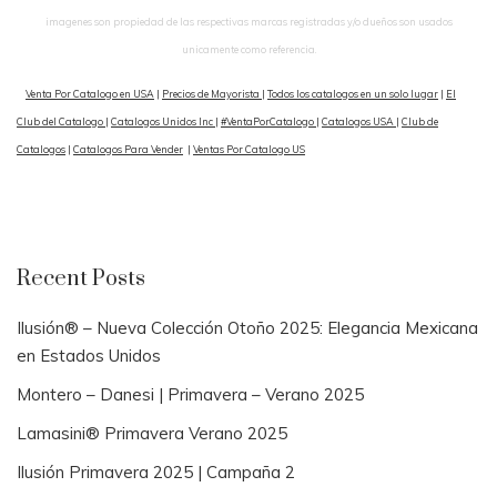
imagenes son propiedad de las respectivas marcas registradas y/o dueños son usados
unicamente como referencia.
Venta Por Catalogo en USA
|
Precios de Mayorista
|
Todos los catalogos en un solo lugar
|
El
Club del Catalogo
|
Catalogos Unidos Inc
|
#VentaPorCatalogo
|
Catalogos USA
|
Club de
Catalogos
|
Catalogos Para Vender
|
Ventas Por Catalogo US
Recent Posts
Ilusión® – Nueva Colección Otoño 2025: Elegancia Mexicana
en Estados Unidos
Montero – Danesi | Primavera – Verano 2025
Lamasini® Primavera Verano 2025
Ilusión Primavera 2025 | Campaña 2