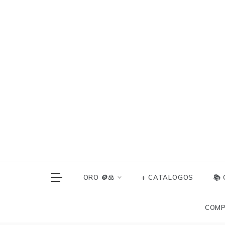
Skip
to
content
ORO 🪙⚖️
+ CATALOGOS
📚
COMP