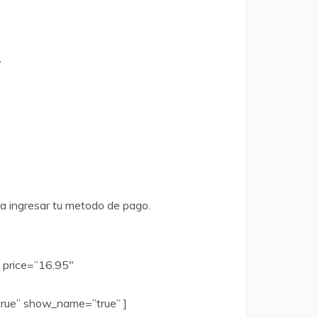
.
ra ingresar tu metodo de pago.
 price=”16.95″
rue” show_name=”true” ]