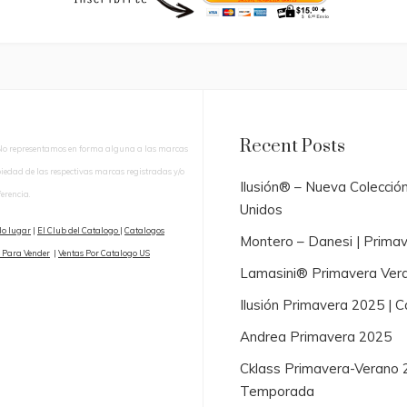
Recent Posts
No representamos en forma alguna a las marcas
piedad de las respectivas marcas registradas y/o
Ilusión® – Nueva Colecció
erencia.
Unidos
lo lugar
|
El Club del Catalogo
|
Catalogos
Montero – Danesi | Prima
 Para Vender
|
Ventas Por Catalogo US
Lamasini® Primavera Ver
Ilusión Primavera 2025 |
Andrea Primavera 2025
Cklass Primavera-Verano 
Temporada