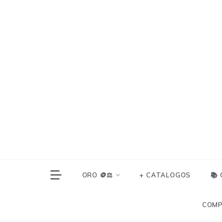
Skip
to
content
ORO 🪙⚖️
+ CATALOGOS
📚
COMP