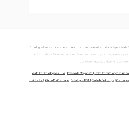
Catalogos Unidos Inc es una empresa distribuidora autorizada independiente.
que distribuimos. Todos los nombres de los productos, logos e imagenes son pro
dueños son usados unicamente como ref
Venta Por Catalogo en USA
|
Precios de Mayorista
|
Todos los catalogos en un so
Unidos Inc
|
#VentaPorCatalogo
|
Catalogos USA
|
Club de Catalogos
|
Catalogos