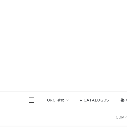
Skip
to
content
ORO 🪙⚖️
+ CATALOGOS
📚
COMP