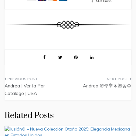
Post
Andrea | Venta Por
Andrea 🌸🌹💐🌷🌺🌼🌻
navigation
Catalogo | USA
Related Posts