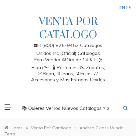
Skip
EN
ES
to
content
VENTA POR
CATALOGO
☎️ 1(800) 825-9452 Catalogos
Unidos Inc (Oficial) Catalogos
Para Vender 🪙Oro de 14 KT, 🥈
Plata ⁹²⁵, 🧴Perfumes, 👠 Zapatos,
👚Ropa, 👖Jeans, 👙Fajas, 📿
Accesorios y Mas Estados Unidos
📚 Quieres Ver los Nuevos Catalogos 👈
»
»
Home
Venta Por Catalogo
Andrea Cklass Mundo
Terra