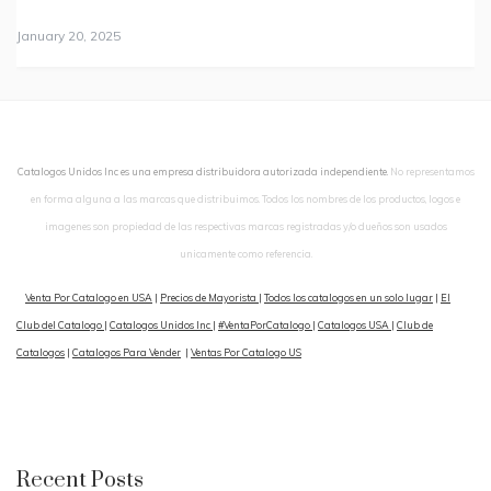
January 20, 2025
Catalogos Unidos Inc es una empresa distribuidora autorizada independiente.
No representamos
en forma alguna a las marcas que distribuimos. Todos los nombres de los productos, logos e
imagenes son propiedad de las respectivas marcas registradas y/o dueños son usados
unicamente como referencia.
Venta Por Catalogo en USA
|
Precios de Mayorista
|
Todos los catalogos en un solo lugar
|
El
Club del Catalogo
|
Catalogos Unidos Inc
|
#VentaPorCatalogo
|
Catalogos USA
|
Club de
Catalogos
|
Catalogos Para Vender
|
Ventas Por Catalogo US
Recent Posts