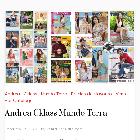
Andrea
,
Cklass
,
Mundo Terra
,
Precios de Mayoreo
,
Venta
Por Catalogo
Andrea Cklass Mundo Terra
February 17, 2020
By
Venta Por Catalogo