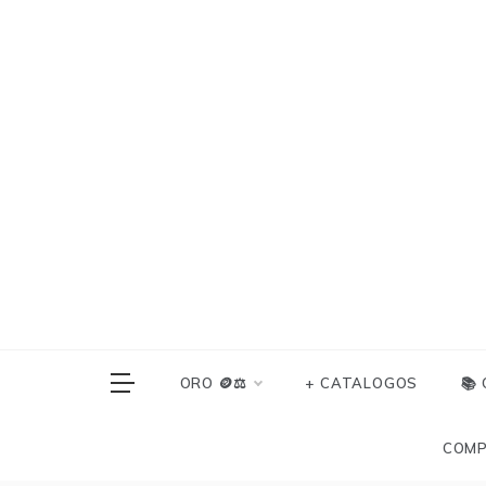
Skip
to
content
ORO 🪙⚖️
+ CATALOGOS
📚
COMP