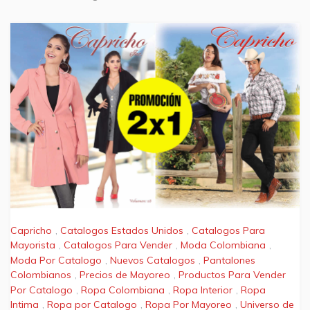
Capricho
,
Catalogos Estados Unidos
,
Catalogos Para
Mayorista
,
Catalogos Para Vender
,
Moda Colombiana
,
Moda Por Catalogo
,
Nuevos Catalogos
,
Pantalones
Colombianos
,
Precios de Mayoreo
,
Productos Para Vender
Por Catalogo
,
Ropa Colombiana
,
Ropa Interior
,
Ropa
Intima
,
Ropa por Catalogo
,
Ropa Por Mayoreo
,
Universo de