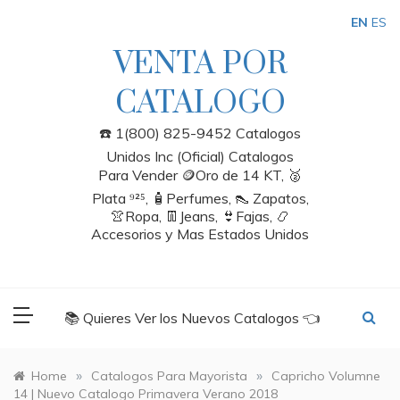
Skip
EN
ES
to
content
VENTA POR
CATALOGO
☎️ 1(800) 825-9452 Catalogos
Unidos Inc (Oficial) Catalogos
Para Vender 🪙Oro de 14 KT, 🥈
Plata ⁹²⁵, 🧴Perfumes, 👠 Zapatos,
👚Ropa, 👖Jeans, 👙Fajas, 📿
Accesorios y Mas Estados Unidos
📚 Quieres Ver los Nuevos Catalogos 👈
»
»
Home
Catalogos Para Mayorista
Capricho Volumne
14 | Nuevo Catalogo Primavera Verano 2018