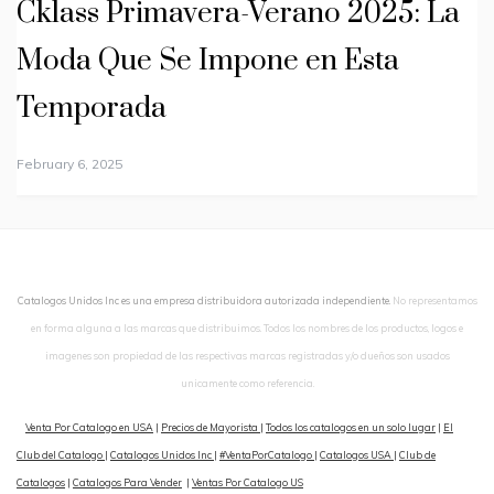
Cklass Primavera-Verano 2025: La
Moda Que Se Impone en Esta
Temporada
February 6, 2025
Catalogos Unidos Inc es una empresa distribuidora autorizada independiente.
No representamos
en forma alguna a las marcas que distribuimos. Todos los nombres de los productos, logos e
imagenes son propiedad de las respectivas marcas registradas y/o dueños son usados
unicamente como referencia.
Venta Por Catalogo en USA
|
Precios de Mayorista
|
Todos los catalogos en un solo lugar
|
El
Club del Catalogo
|
Catalogos Unidos Inc
|
#VentaPorCatalogo
|
Catalogos USA
|
Club de
Catalogos
|
Catalogos Para Vender
|
Ventas Por Catalogo US