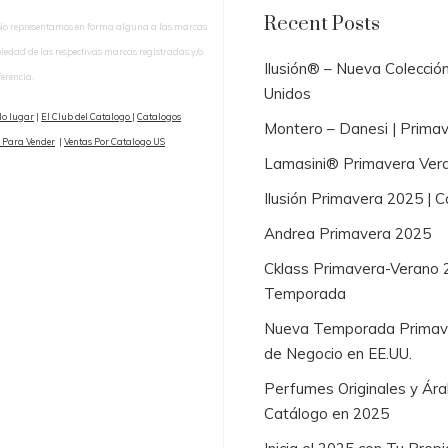
Recent Posts
No representamos en forma alguna a las marcas
piedad de las respectivas marcas registradas y/o
Ilusión® – Nueva Colecció
erencia.
Unidos
lo lugar
|
El Club del Catalogo
|
Catalogos
Montero – Danesi | Prima
 Para Vender
|
Ventas Por Catalogo US
Lamasini® Primavera Ver
Ilusión Primavera 2025 |
Andrea Primavera 2025
Cklass Primavera-Verano 
Temporada
Nueva Temporada Primaver
de Negocio en EE.UU.
Perfumes Originales y Ára
Catálogo en 2025