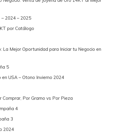
io Negocio: Venta de Joyería de Oro 14KT al Mejor
8 – 2024 – 2025
4KT por Catálogo
: La Mejor Oportunidad para Iniciar tu Negocio en
ña 5
o en USA – Otono Invierno 2024
or Comprar, Por Gramo vs Por Pieza
Campaña 4
paña 3
no 2024