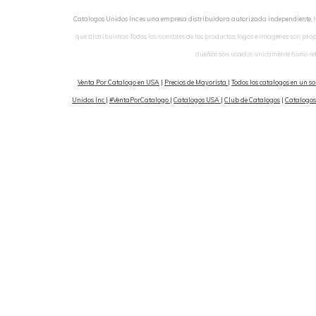
Catalogos Unidos Inc es una empresa distribuidora autorizada independiente.
que distribuimos. Todos los nombres de los productos, logos e imagenes son pro
dueños son usados unicamente como ref
Venta Por Catalogo en USA
|
Precios de Mayorista
|
Todos los catalogos en un so
Unidos Inc
|
#VentaPorCatalogo
|
Catalogos USA
|
Club de Catalogos
|
Catalogos