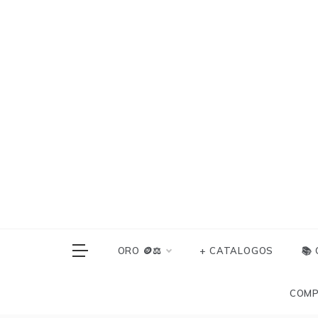
Skip
to
content
ORO 🪙⚖️
+ CATALOGOS
📚
COMP