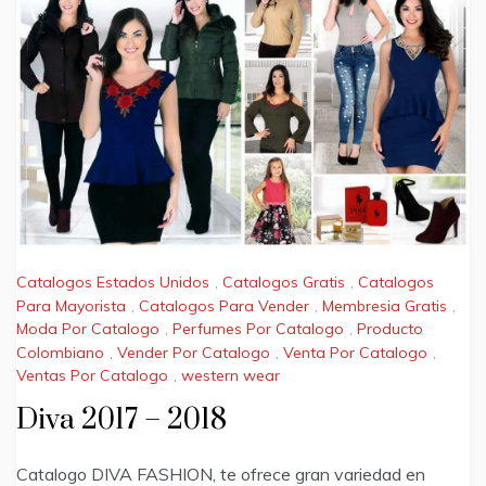
Catalogos Estados Unidos
,
Catalogos Gratis
,
Catalogos
Para Mayorista
,
Catalogos Para Vender
,
Membresia Gratis
,
Moda Por Catalogo
,
Perfumes Por Catalogo
,
Producto
Colombiano
,
Vender Por Catalogo
,
Venta Por Catalogo
,
Ventas Por Catalogo
,
western wear
Diva 2017 – 2018
Catalogo DIVA FASHION, te ofrece gran variedad en