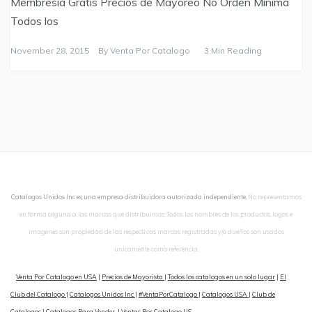
Membresia Gratis Precios de Mayoreo No Orden Minima
Todos los
November 28, 2015
By
Venta Por Catalogo
3 Min Reading
Catalogos Unidos Inc es una empresa distribuidora autorizada independiente.
No representamos
en forma alguna a las marcas que distribuimos. Todos los nombres de los productos, logos e
imagenes son propiedad de las respectivas marcas registradas y/o dueños son usados
unicamente como referencia.
Venta Por Catalogo en USA
|
Precios de Mayorista
|
Todos los catalogos en un solo lugar
|
El
Club del Catalogo
|
Catalogos Unidos Inc
|
#VentaPorCatalogo
|
Catalogos USA
|
Club de
Catalogos
|
Catalogos Para Vender
|
Ventas Por Catalogo US