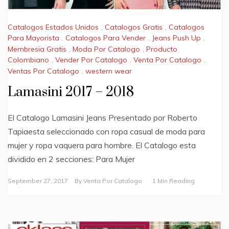
Catalogos Estados Unidos
,
Catalogos Gratis
,
Catalogos
Para Mayorista
,
Catalogos Para Vender
,
Jeans Push Up
,
Membresia Gratis
,
Moda Por Catalogo
,
Producto
Colombiano
,
Vender Por Catalogo
,
Venta Por Catalogo
,
Ventas Por Catalogo
,
western wear
Lamasini 2017 – 2018
El Catalogo Lamasini Jeans Presentado por Roberto
Tapiaesta seleccionado con ropa casual de moda para
mujer y ropa vaquera para hombre. El Catalogo esta
dividido en 2 secciones: Para Mujer
September 27, 2017
By
Venta Por Catalogo
1 Min Reading