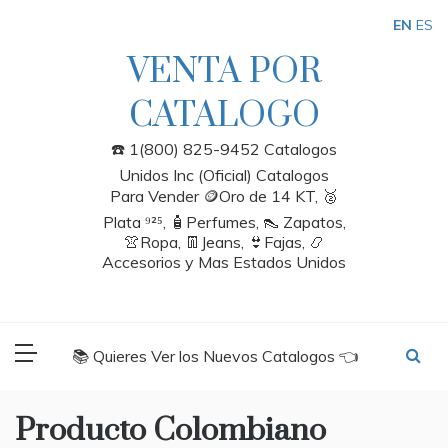
Skip
EN
ES
to
content
VENTA POR
CATALOGO
☎️ 1(800) 825-9452 Catalogos
Unidos Inc (Oficial) Catalogos
Para Vender 🪙Oro de 14 KT, 🥈
Plata ⁹²⁵, 🧴Perfumes, 👠 Zapatos,
👚Ropa, 👖Jeans, 👙Fajas, 📿
Accesorios y Mas Estados Unidos
📚 Quieres Ver los Nuevos Catalogos 👈
Producto Colombiano