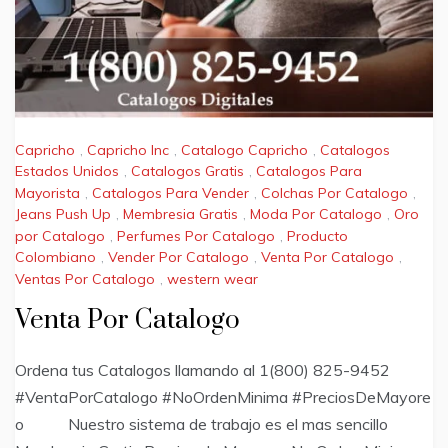
Capricho
,
Capricho Inc
,
Catalogo Capricho
,
Catalogos
Estados Unidos
,
Catalogos Gratis
,
Catalogos Para
Mayorista
,
Catalogos Para Vender
,
Colchas Por Catalogo
,
Jeans Push Up
,
Membresia Gratis
,
Moda Por Catalogo
,
Oro
por Catalogo
,
Perfumes Por Catalogo
,
Producto
Colombiano
,
Vender Por Catalogo
,
Venta Por Catalogo
,
Ventas Por Catalogo
,
western wear
Venta Por Catalogo
Ordena tus Catalogos llamando al 1(800) 825-9452
#VentaPorCatalogo #NoOrdenMinima #PreciosDeMayore
o Nuestro sistema de trabajo es el mas sencillo