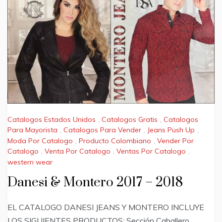
Catalogos Estados Unidos
,
Catalogos Gratis
,
Catalogos
Para Mayorista
,
Catalogos Para Vender
,
Jeans Push Up
,
Moda Por Catalogo
,
Producto Colombiano
,
Vender Por
Catalogo
,
Venta Por Catalogo
,
Ventas Por Catalogo
,
western wear
Danesi & Montero 2017 – 2018
EL CATALOGO DANESI JEANS Y MONTERO INCLUYE
LOS SIGUIENTES PRODUCTOS: Sección Caballero