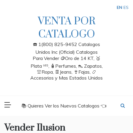
Skip
EN
ES
to
content
VENTA POR
CATALOGO
☎️ 1(800) 825-9452 Catalogos
Unidos Inc (Oficial) Catalogos
Para Vender 🪙Oro de 14 KT, 🥈
Plata ⁹²⁵, 🧴Perfumes, 👠 Zapatos,
👚Ropa, 👖Jeans, 👙Fajas, 📿
Accesorios y Mas Estados Unidos
📚 Quieres Ver los Nuevos Catalogos 👈
Vender Ilusion