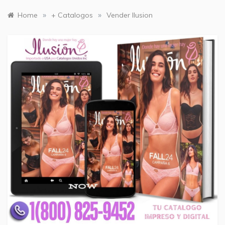
»
»
Home
+ Catalogos
Vender Ilusion