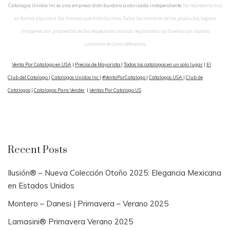
Catalogos Unidos Inc es una empresa distribuidora autorizada independiente.
No representamos
en forma alguna a las marcas que distribuimos. Todos los nombres de los productos, logos e
imagenes son propiedad de las respectivas marcas registradas y/o dueños son usados
unicamente como referencia.
Venta Por Catalogo en USA
|
Precios de Mayorista
|
Todos los catalogos en un solo lugar
|
El
Club del Catalogo
|
Catalogos Unidos Inc
|
#VentaPorCatalogo
|
Catalogos USA
|
Club de
Catalogos
|
Catalogos Para Vender
|
Ventas Por Catalogo US
Recent Posts
Ilusión® – Nueva Colección Otoño 2025: Elegancia Mexicana
en Estados Unidos
Montero – Danesi | Primavera – Verano 2025
Lamasini® Primavera Verano 2025