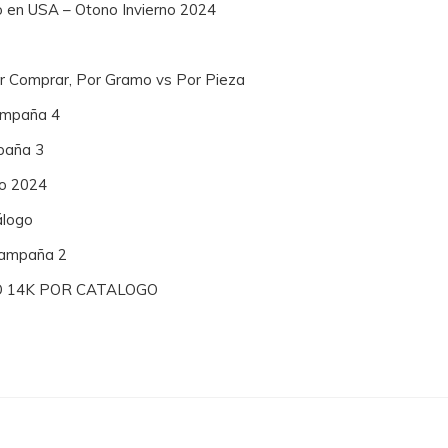
o en USA – Otono Invierno 2024
or Comprar, Por Gramo vs Por Pieza
Campaña 4
paña 3
no 2024
álogo
 Campaña 2
O 14K POR CATALOGO