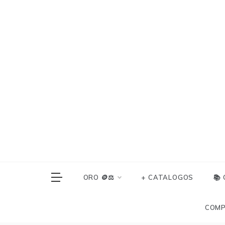
Skip
to
content
ORO 🪙⚖️
+ CATALOGOS
📚
COMP