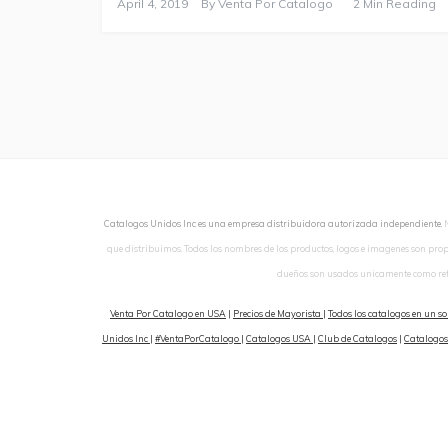
April 4, 2019
By
Venta Por Catalogo
2 Min Reading
Catalogos Unidos Inc es una empresa distribuidora autorizada independiente.
que distribuimos. Todos los nombres de los productos, logos e imagenes son pro
dueños son usados unicamente como ref
Venta Por Catalogo en USA
|
Precios de Mayorista
|
Todos los catalogos en un so
Unidos Inc
|
#VentaPorCatalogo
|
Catalogos USA
|
Club de Catalogos
|
Catalogos