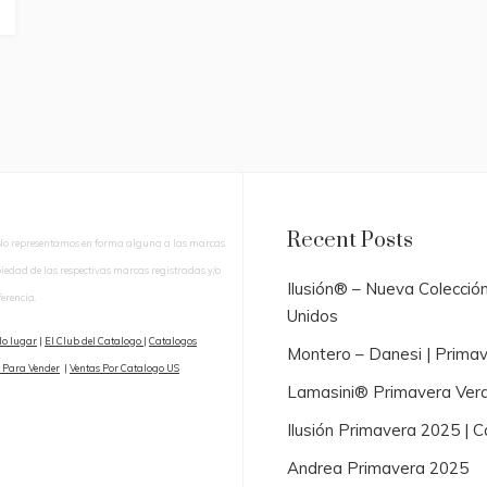
Recent Posts
No representamos en forma alguna a las marcas
piedad de las respectivas marcas registradas y/o
Ilusión® – Nueva Colecció
erencia.
Unidos
lo lugar
|
El Club del Catalogo
|
Catalogos
Montero – Danesi | Prima
 Para Vender
|
Ventas Por Catalogo US
Lamasini® Primavera Ver
Ilusión Primavera 2025 |
Andrea Primavera 2025