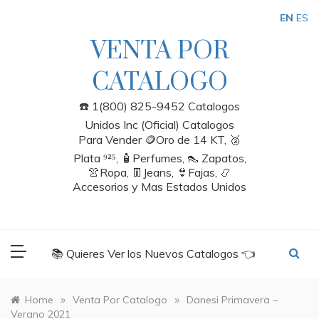
Skip
EN
ES
to
content
VENTA POR
CATALOGO
☎️ 1(800) 825-9452 Catalogos
Unidos Inc (Oficial) Catalogos
Para Vender 🪙Oro de 14 KT, 🥈
Plata ⁹²⁵, 🧴Perfumes, 👠 Zapatos,
👚Ropa, 👖Jeans, 👙Fajas, 📿
Accesorios y Mas Estados Unidos
📚 Quieres Ver los Nuevos Catalogos 👈
»
»
Home
Venta Por Catalogo
Danesi Primavera –
Verano 2021