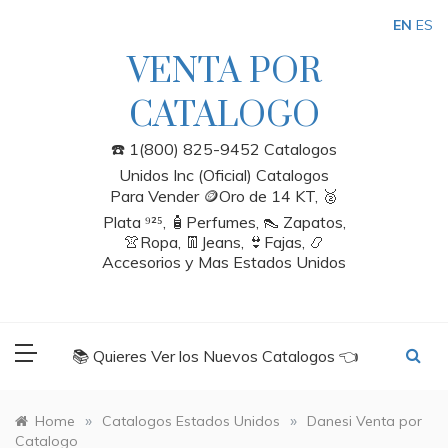
Skip
EN
ES
to
content
VENTA POR
CATALOGO
☎️ 1(800) 825-9452 Catalogos
Unidos Inc (Oficial) Catalogos
Para Vender 🪙Oro de 14 KT, 🥈
Plata ⁹²⁵, 🧴Perfumes, 👠 Zapatos,
👚Ropa, 👖Jeans, 👙Fajas, 📿
Accesorios y Mas Estados Unidos
📚 Quieres Ver los Nuevos Catalogos 👈
»
»
Home
Catalogos Estados Unidos
Danesi Venta por
Catalogo