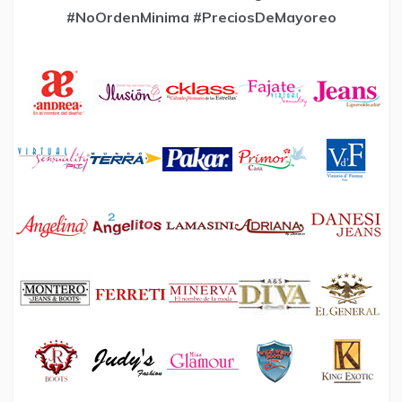
#NoOrdenMinima
#PreciosDeMayoreo