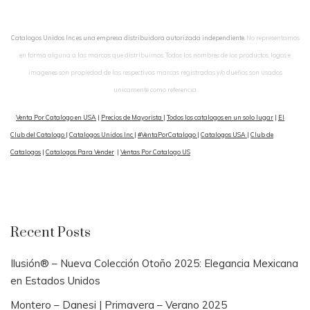
Catalogos Unidos Inc es una empresa distribuidora autorizada independiente.
No representamos
en forma alguna a las marcas que distribuimos. Todos los nombres de los productos, logos e
imagenes son propiedad de las respectivas marcas registradas y/o dueños son usados
unicamente como referencia.
Venta Por Catalogo en USA
|
Precios de Mayorista
|
Todos los catalogos en un solo lugar
|
El
Club del Catalogo
|
Catalogos Unidos Inc
|
#VentaPorCatalogo
|
Catalogos USA
|
Club de
Catalogos
|
Catalogos Para Vender
|
Ventas Por Catalogo US
Recent Posts
Ilusión® – Nueva Colección Otoño 2025: Elegancia Mexicana
en Estados Unidos
Montero – Danesi | Primavera – Verano 2025