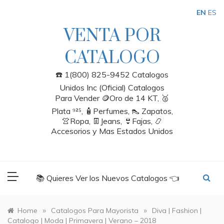
Skip
EN
ES
to
content
VENTA POR
CATALOGO
☎️ 1(800) 825-9452 Catalogos
Unidos Inc (Oficial) Catalogos
Para Vender 🪙Oro de 14 KT, 🥈
Plata ⁹²⁵, 🧴Perfumes, 👠 Zapatos,
👚Ropa, 👖Jeans, 👙Fajas, 📿
Accesorios y Mas Estados Unidos
📚 Quieres Ver los Nuevos Catalogos 👈
»
»
Home
Catalogos Para Mayorista
Diva | Fashion |
Catalogo | Moda | Primavera | Verano – 2018