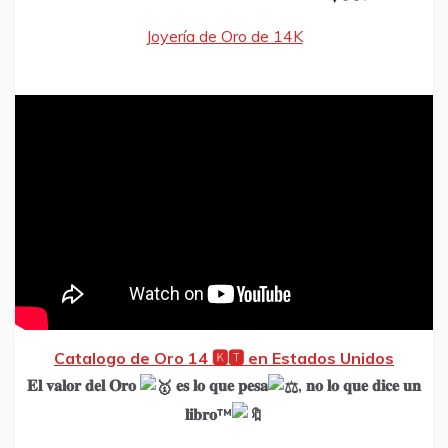
Joyería de Oro de 14K
Catalogo de Oro 14 🅺🆃 en Estados Unidos
𝐄𝐥 𝐯𝐚𝐥𝐨𝐫 𝐝𝐞𝐥 𝐎𝐫𝐨
𝐞𝐬 𝐥𝐨 𝐪𝐮𝐞 𝐩𝐞𝐬𝐚
, 𝐧𝐨 𝐥𝐨 𝐪𝐮𝐞 𝐝𝐢𝐜𝐞 𝐮𝐧
𝐥𝐢𝐛𝐫𝐨™️