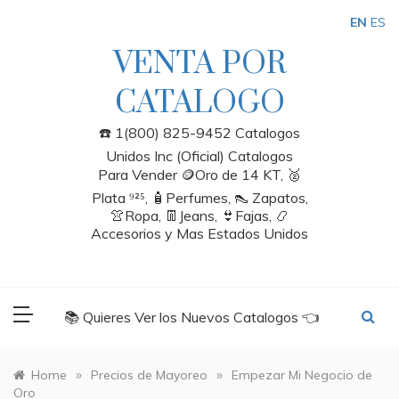
Skip
EN
ES
to
content
VENTA POR
CATALOGO
☎️ 1(800) 825-9452 Catalogos
Unidos Inc (Oficial) Catalogos
Para Vender 🪙Oro de 14 KT, 🥈
Plata ⁹²⁵, 🧴Perfumes, 👠 Zapatos,
👚Ropa, 👖Jeans, 👙Fajas, 📿
Accesorios y Mas Estados Unidos
📚 Quieres Ver los Nuevos Catalogos 👈
»
»
Home
Precios de Mayoreo
Empezar Mi Negocio de
Oro