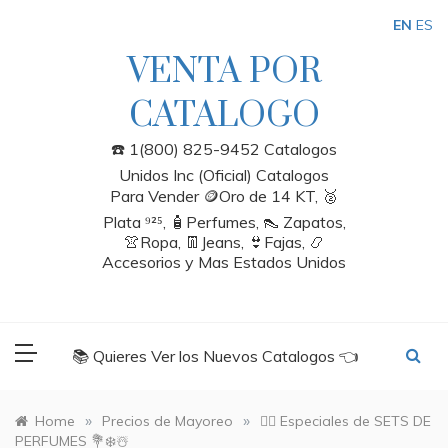
Skip
EN
ES
to
content
VENTA POR
CATALOGO
☎️ 1(800) 825-9452 Catalogos
Unidos Inc (Oficial) Catalogos
Para Vender 🪙Oro de 14 KT, 🥈
Plata ⁹²⁵, 🧴Perfumes, 👠 Zapatos,
👚Ropa, 👖Jeans, 👙Fajas, 📿
Accesorios y Mas Estados Unidos
📚 Quieres Ver los Nuevos Catalogos 👈
»
»
Home
Precios de Mayoreo
🙋‍♂️ Especiales de SETS DE
PERFUMES 💐❄️☃️