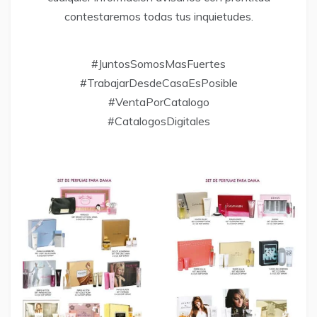
contestaremos todas tus inquietudes.
#JuntosSomosMasFuertes
#TrabajarDesdeCasaEsPosible
#VentaPorCatalogo
#CatalogosDigitales