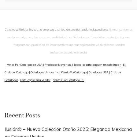
Catalogos Unidos Inc es una empresa distribuidora autorizada independiente.
No representamos
en forma alguna a las marcas que distribuimos. Todos los nombres de los productos, logos e
imagenes son propiedad de las respectivas marcas registradas y/o dueños son usados
unicamente como referencia.
Venta Por Catalogo en USA
|
Precios de Mayorista
|
Todos los catalogos en un solo lugar
|
El
Club del Catalogo
|
Catalogos Unidos Inc
|
#VentaPorCatalogo
|
Catalogos USA
|
Club de
Catalogos
|
Catalogos Para Vender
|
Ventas Por Catalogo US
Recent Posts
Ilusión® – Nueva Colección Otoño 2025: Elegancia Mexicana
en Estados Unidos