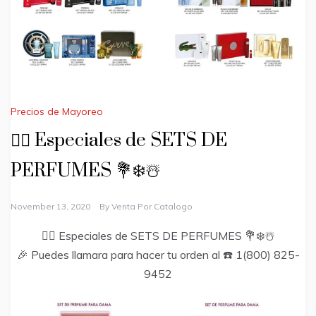
Precios de Mayoreo
🙋‍♂️ Especiales de SETS DE
PERFUMES 💐❄️☃️
November 13, 2020
By
Venta Por Catalogo
🙋‍♂️ Especiales de SETS DE PERFUMES 💐❄️☃️
🎉 Puedes llamara para hacer tu orden al ☎️ 1(800) 825-
9452