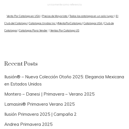
unicamente como referencia.
Venta Por Catalogo en USA
|
Precios de Mayorista
|
Todos los catalogos en un solo lugar
|
El
Club del Catalogo
|
Catalogos Unidos Inc
|
#VentaPorCatalogo
|
Catalogos USA
|
Club de
Catalogos
|
Catalogos Para Vender
|
Ventas Por Catalogo US
Recent Posts
Ilusión® – Nueva Colección Otoño 2025: Elegancia Mexicana
en Estados Unidos
Montero – Danesi | Primavera – Verano 2025
Lamasini® Primavera Verano 2025
Ilusión Primavera 2025 | Campaña 2
Andrea Primavera 2025