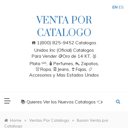
Skip
EN
ES
to
content
VENTA POR
CATALOGO
☎️ 1(800) 825-9452 Catalogos
Unidos Inc (Oficial) Catalogos
Para Vender 🪙Oro de 14 KT, 🥈
Plata ⁹²⁵, 🧴Perfumes, 👠 Zapatos,
👚Ropa, 👖Jeans, 👙Fajas, 📿
Accesorios y Mas Estados Unidos
📚 Quieres Ver los Nuevos Catalogos 👈
»
»
Home
Ventas Por Catalogo
Ilusion Venta por
Catalogo