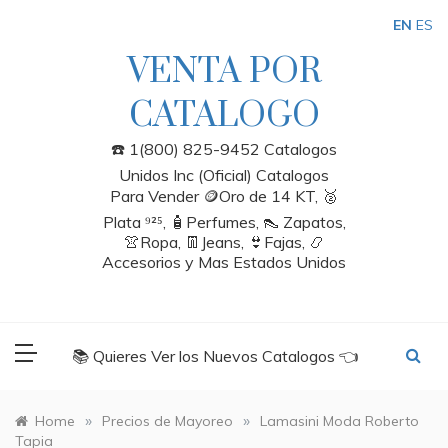
Skip
EN
ES
to
content
VENTA POR
CATALOGO
☎️ 1(800) 825-9452 Catalogos
Unidos Inc (Oficial) Catalogos
Para Vender 🪙Oro de 14 KT, 🥈
Plata ⁹²⁵, 🧴Perfumes, 👠 Zapatos,
👚Ropa, 👖Jeans, 👙Fajas, 📿
Accesorios y Mas Estados Unidos
📚 Quieres Ver los Nuevos Catalogos 👈
»
»
Home
Precios de Mayoreo
Lamasini Moda Roberto
Tapia