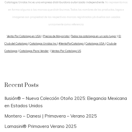
Catalogos Unidos Inc es una empresa distribuidora autorizada independiente.
No representamos
en forma alguna a las marcas que distribuimos. Todos los nombres de los productos, logos e
imagenes son propiedad de las respectivas marcas registradas y/o dueños son usados
unicamente como referencia.
Venta Por Catalogo en USA
|
Precios de Mayorista
|
Todos los catalogos en un solo lugar
|
El
Club del Catalogo
|
Catalogos Unidos Inc
|
#VentaPorCatalogo
|
Catalogos USA
|
Club de
Catalogos
|
Catalogos Para Vender
|
Ventas Por Catalogo US
Recent Posts
Ilusión® – Nueva Colección Otoño 2025: Elegancia Mexicana
en Estados Unidos
Montero – Danesi | Primavera – Verano 2025
Lamasini® Primavera Verano 2025