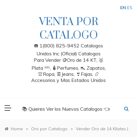
Skip
EN
ES
to
content
VENTA POR
CATALOGO
☎️ 1(800) 825-9452 Catalogos
Unidos Inc (Oficial) Catalogos
Para Vender 🪙Oro de 14 KT, 🥈
Plata ⁹²⁵, 🧴Perfumes, 👠 Zapatos,
👚Ropa, 👖Jeans, 👙Fajas, 📿
Accesorios y Mas Estados Unidos
📚 Quieres Ver los Nuevos Catalogos 👈
»
»
Home
Oro por Catalogo
Vender Oro de 14 Kilates |