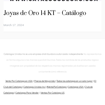
Joyas de Oro 14 KT – Catálogo
March 17, 2024
Catalogos Unidos Inc es una empresa distribuidora autorizada independiente.
No representamos
en forma alguna a las marcas que distribuimos. Todos los nombres de los productos, logos e
imagenes son propiedad de las respectivas marcas registradas y/o dueños son usados
unicamente como referencia.
Venta Por Catalogo en USA
|
Precios de Mayorista
|
Todos los catalogos en un solo lugar
|
El
Club del Catalogo
|
Catalogos Unidos Inc
|
#VentaPorCatalogo
|
Catalogos USA
|
Club de
Catalogos
|
Catalogos Para Vender
|
Ventas Por Catalogo US