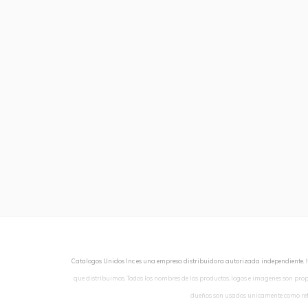
Catalogos Unidos Inc es una empresa distribuidora autorizada independiente.
que distribuimos. Todos los nombres de los productos, logos e imagenes son pro
dueños son usados unicamente como ref