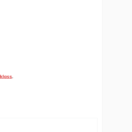
klass
.