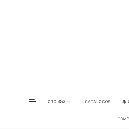
Skip
to
content
ORO 🪙⚖️
+ CATALOGOS
📚
COMP