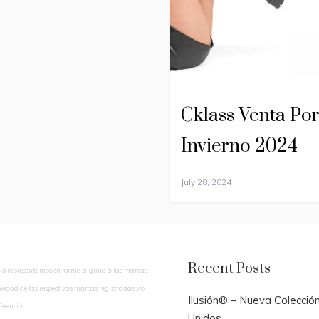
Cklass Venta Po
Invierno 2024
July 28, 2024
Recent Posts
No representamos en forma alguna a las marcas
piedad de las respectivas marcas registradas y/o
Ilusión® – Nueva Colecció
erencia.
Unidos