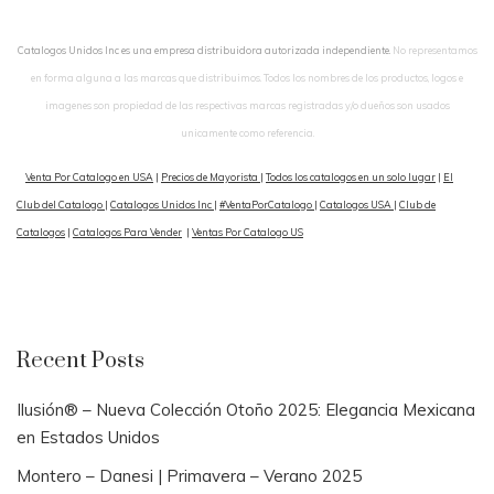
Catalogos Unidos Inc es una empresa distribuidora autorizada independiente.
No representamos
en forma alguna a las marcas que distribuimos. Todos los nombres de los productos, logos e
imagenes son propiedad de las respectivas marcas registradas y/o dueños son usados
unicamente como referencia.
Venta Por Catalogo en USA
|
Precios de Mayorista
|
Todos los catalogos en un solo lugar
|
El
Club del Catalogo
|
Catalogos Unidos Inc
|
#VentaPorCatalogo
|
Catalogos USA
|
Club de
Catalogos
|
Catalogos Para Vender
|
Ventas Por Catalogo US
Recent Posts
Ilusión® – Nueva Colección Otoño 2025: Elegancia Mexicana
en Estados Unidos
Montero – Danesi | Primavera – Verano 2025