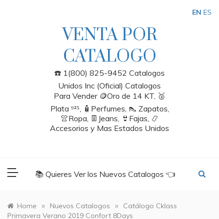
Skip
EN
ES
to
content
VENTA POR
CATALOGO
☎️ 1(800) 825-9452 Catalogos
Unidos Inc (Oficial) Catalogos
Para Vender 🪙Oro de 14 KT, 🥈
Plata ⁹²⁵, 🧴Perfumes, 👠 Zapatos,
👚Ropa, 👖Jeans, 👙Fajas, 📿
Accesorios y Mas Estados Unidos
📚 Quieres Ver los Nuevos Catalogos 👈
»
»
Home
Nuevos Catalogos
Catálogo Cklass
Primavera Verano 2019 Confort 8Days