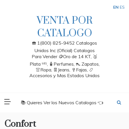
Skip
EN
ES
to
content
VENTA POR
CATALOGO
☎️ 1(800) 825-9452 Catalogos
Unidos Inc (Oficial) Catalogos
Para Vender 🪙Oro de 14 KT, 🥈
Plata ⁹²⁵, 🧴Perfumes, 👠 Zapatos,
👚Ropa, 👖Jeans, 👙Fajas, 📿
Accesorios y Mas Estados Unidos
📚 Quieres Ver los Nuevos Catalogos 👈
Confort