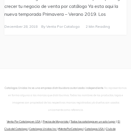
crecer tu negocio de venta por catálogo Ya esta aqui la
nueva temporada Primavera – Verano 2019. Los
December 28, 2018
By
Venta Por Catalogo
2 Min Reading
Catalogos Unidos Inc es una empresa distribuidora autorizada independiente.
No representamos
en forma alguna a las marcas que distribuimos. Todos los nombres de los productos, logos e
imagenes son propiedad de las respectivas marcas registradas y/o dueños son usados
unicamente como referencia.
Venta Por Catalogo en USA
|
Precios de Mayorista
|
Todos los catalogos en un solo lugar
|
El
Club del Catalogo
|
Catalogos Unidos Inc
|
#VentaPorCatalogo
|
Catalogos USA
|
Club de