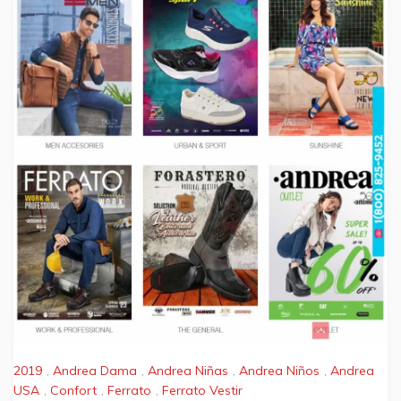
2019
,
Andrea Dama
,
Andrea Niñas
,
Andrea Niños
,
Andrea
USA
,
Confort
,
Ferrato
,
Ferrato Vestir