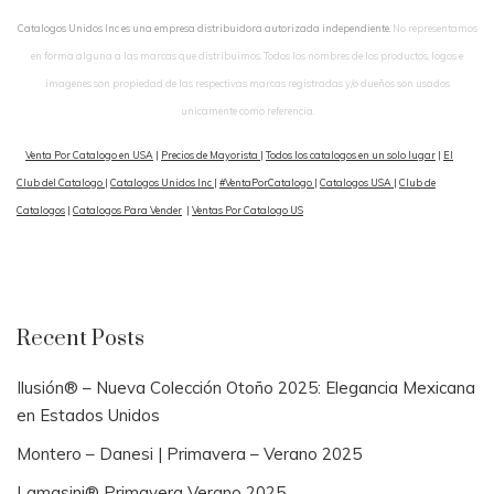
Catalogos Unidos Inc es una empresa distribuidora autorizada independiente.
No representamos
en forma alguna a las marcas que distribuimos. Todos los nombres de los productos, logos e
imagenes son propiedad de las respectivas marcas registradas y/o dueños son usados
unicamente como referencia.
Venta Por Catalogo en USA
|
Precios de Mayorista
|
Todos los catalogos en un solo lugar
|
El
Club del Catalogo
|
Catalogos Unidos Inc
|
#VentaPorCatalogo
|
Catalogos USA
|
Club de
Catalogos
|
Catalogos Para Vender
|
Ventas Por Catalogo US
Recent Posts
Ilusión® – Nueva Colección Otoño 2025: Elegancia Mexicana
en Estados Unidos
Montero – Danesi | Primavera – Verano 2025
Lamasini® Primavera Verano 2025