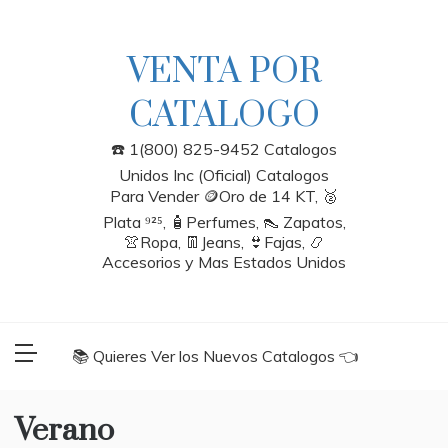
Skip
to
content
VENTA POR
CATALOGO
☎️ 1(800) 825-9452 Catalogos
Unidos Inc (Oficial) Catalogos
Para Vender 🪙Oro de 14 KT, 🥈
Plata ⁹²⁵, 🧴Perfumes, 👠 Zapatos,
👚Ropa, 👖Jeans, 👙Fajas, 📿
Accesorios y Mas Estados Unidos
📚 Quieres Ver los Nuevos Catalogos 👈
Verano