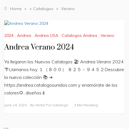
»
»
Home
+ Catalogos
Verano
2024
,
Andrea
,
Andrea USA
,
Catalogos Andrea
,
Verano
Andrea Verano 2024
Ya llegaron los Nuevos Catalogos 🏖️ Andrea Verano 2024
🌴Llamanos hoy １（８００） ８２５－９４５２Descubre
la nueva colección 📚 ➜
https://andrea.catalogosunidos.com y enamórate de los
colores🌻, diseños🌷
June 24, 2024
By
Venta Por Catalogo
3 Min Reading