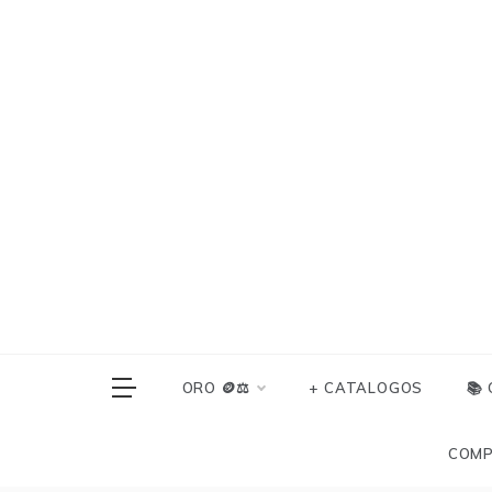
Skip
to
content
ORO 🪙⚖️
+ CATALOGOS
📚
COMP