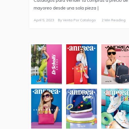
Catalogos para vender tu compras a precio de
mayoreo desde una sola pieza |
April 5, 2023
By
Venta Por Catalogo
2 Min Reading