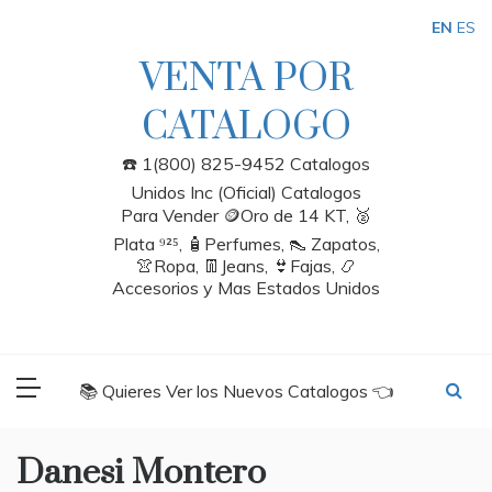
Skip
EN
ES
to
content
VENTA POR
CATALOGO
☎️ 1(800) 825-9452 Catalogos
Unidos Inc (Oficial) Catalogos
Para Vender 🪙Oro de 14 KT, 🥈
Plata ⁹²⁵, 🧴Perfumes, 👠 Zapatos,
👚Ropa, 👖Jeans, 👙Fajas, 📿
Accesorios y Mas Estados Unidos
📚 Quieres Ver los Nuevos Catalogos 👈
Danesi Montero