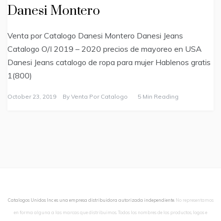
Danesi Montero
Venta por Catalogo Danesi Montero Danesi Jeans
Catalogo O/I 2019 – 2020 precios de mayoreo en USA
Danesi Jeans catalogo de ropa para mujer Hablenos gratis
1(800)
October 23, 2019
By
Venta Por Catalogo
5 Min Reading
Catalogos Unidos Inc es una empresa distribuidora autorizada independiente.
No representamos
en forma alguna a las marcas que distribuimos. Todos los nombres de los productos, logos e