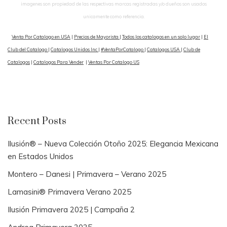
imagenes son propiedad de las respectivas marcas registradas y/o dueños son usados
unicamente como referencia.
Venta Por Catalogo en USA
|
Precios de Mayorista
|
Todos los catalogos en un solo lugar
|
El
Club del Catalogo
|
Catalogos Unidos Inc
|
#VentaPorCatalogo
|
Catalogos USA
|
Club de
Catalogos
|
Catalogos Para Vender
|
Ventas Por Catalogo US
Recent Posts
Ilusión® – Nueva Colección Otoño 2025: Elegancia Mexicana
en Estados Unidos
Montero – Danesi | Primavera – Verano 2025
Lamasini® Primavera Verano 2025
Ilusión Primavera 2025 | Campaña 2