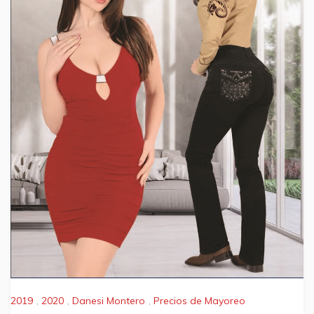
2019
,
2020
,
Danesi Montero
,
Precios de Mayoreo