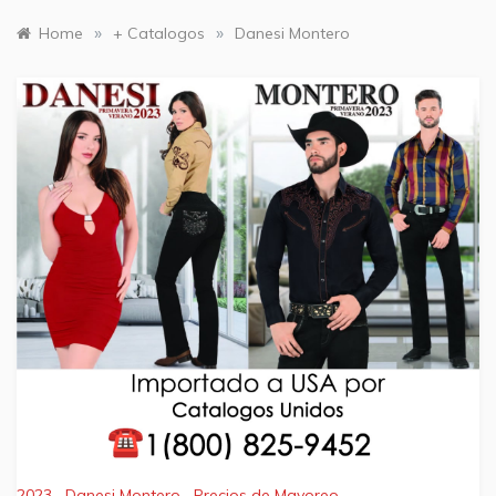
»
»
Home
+ Catalogos
Danesi Montero
2023
,
Danesi Montero
,
Precios de Mayoreo