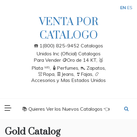
Skip
EN
ES
to
content
VENTA POR
CATALOGO
☎️ 1(800) 825-9452 Catalogos
Unidos Inc (Oficial) Catalogos
Para Vender 🪙Oro de 14 KT, 🥈
Plata ⁹²⁵, 🧴Perfumes, 👠 Zapatos,
👚Ropa, 👖Jeans, 👙Fajas, 📿
Accesorios y Mas Estados Unidos
📚 Quieres Ver los Nuevos Catalogos 👈
Gold Catalog