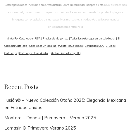
Catalogos Unidos Inc es una empresa distribuidora autorizada independiente.
No representamos
en forma alguna a las marcas que distribuimos. Todos los nombres de los productos, logos e
imagenes son propiedad de las respectivas marcas registradas y/o dueños son usados
unicamente como referencia.
Venta Por Catalogo en USA
|
Precios de Mayorista
|
Todos los catalogos en un solo lugar
|
El
Club del Catalogo
|
Catalogos Unidos Inc
|
#VentaPorCatalogo
|
Catalogos USA
|
Club de
Catalogos
|
Catalogos Para Vender
|
Ventas Por Catalogo US
Recent Posts
Ilusión® – Nueva Colección Otoño 2025: Elegancia Mexicana
en Estados Unidos
Montero – Danesi | Primavera – Verano 2025
Lamasini® Primavera Verano 2025