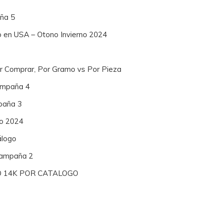
ña 5
o en USA – Otono Invierno 2024
or Comprar, Por Gramo vs Por Pieza
Campaña 4
paña 3
no 2024
álogo
 Campaña 2
O 14K POR CATALOGO