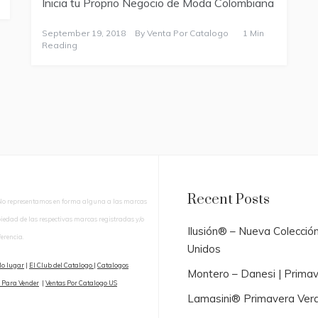
Inicia tu Proprio Negocio de Moda Colombiana
September 19, 2018
By
Venta Por Catalogo
1 Min
Reading
Recent Posts
No representamos en forma alguna a las marcas
piedad de las respectivas marcas registradas y/o
Ilusión® – Nueva Colecció
erencia.
Unidos
lo lugar
|
El Club del Catalogo
|
Catalogos
Montero – Danesi | Prima
 Para Vender
|
Ventas Por Catalogo US
Lamasini® Primavera Ver