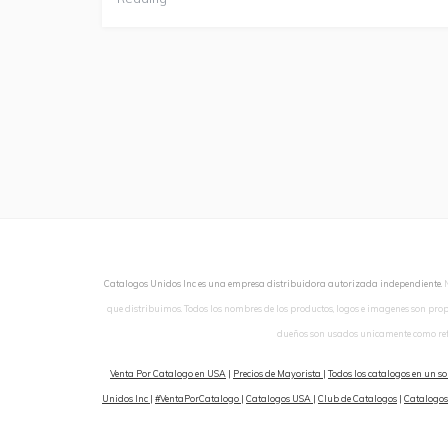
Catalogos Unidos Inc es una empresa distribuidora autorizada independiente.
que distribuimos. Todos los nombres de los productos, logos e imagenes son pro
dueños son usados unicamente como ref
Venta Por Catalogo en USA
|
Precios de Mayorista
|
Todos los catalogos en un so
Unidos Inc
|
#VentaPorCatalogo
|
Catalogos USA
|
Club de Catalogos
|
Catalogos