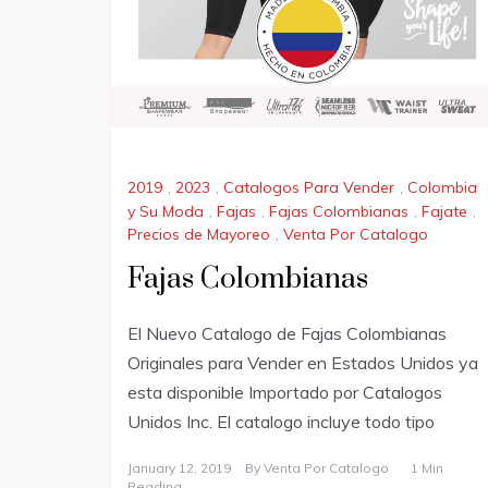
2019
,
2023
,
Catalogos Para Vender
,
Colombia
y Su Moda
,
Fajas
,
Fajas Colombianas
,
Fajate
,
Precios de Mayoreo
,
Venta Por Catalogo
Fajas Colombianas
El Nuevo Catalogo de Fajas Colombianas
Originales para Vender en Estados Unidos ya
esta disponible Importado por Catalogos
Unidos Inc. El catalogo incluye todo tipo
January 12, 2019
By
Venta Por Catalogo
1 Min
Reading