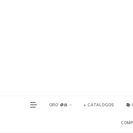
Skip
to
content
ORO 🪙⚖️
+ CATALOGOS
📚
COMP