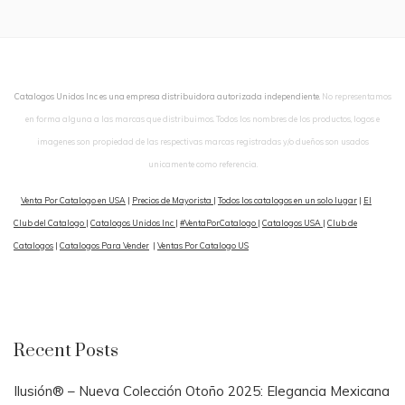
Catalogos Unidos Inc es una empresa distribuidora autorizada independiente.
No representamos
en forma alguna a las marcas que distribuimos. Todos los nombres de los productos, logos e
imagenes son propiedad de las respectivas marcas registradas y/o dueños son usados
unicamente como referencia.
Venta Por Catalogo en USA
|
Precios de Mayorista
|
Todos los catalogos en un solo lugar
|
El
Club del Catalogo
|
Catalogos Unidos Inc
|
#VentaPorCatalogo
|
Catalogos USA
|
Club de
Catalogos
|
Catalogos Para Vender
|
Ventas Por Catalogo US
Recent Posts
Ilusión® – Nueva Colección Otoño 2025: Elegancia Mexicana