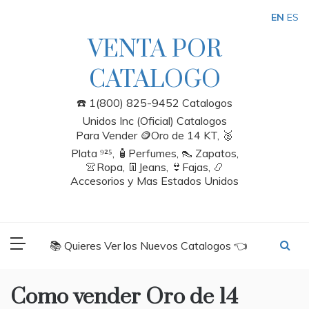
Skip
EN
ES
to
content
VENTA POR
CATALOGO
☎️ 1(800) 825-9452 Catalogos
Unidos Inc (Oficial) Catalogos
Para Vender 🪙Oro de 14 KT, 🥈
Plata ⁹²⁵, 🧴Perfumes, 👠 Zapatos,
👚Ropa, 👖Jeans, 👙Fajas, 📿
Accesorios y Mas Estados Unidos
📚 Quieres Ver los Nuevos Catalogos 👈
Como vender Oro de 14