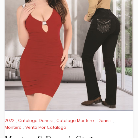
2022
,
Catalogo Danesi
,
Catalogo Montero
,
Danesi
,
Montero
,
Venta Por Catalogo