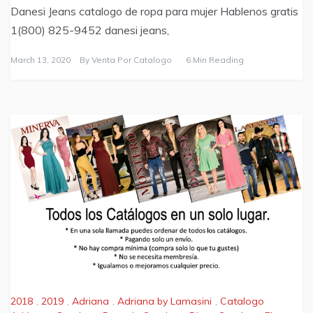
Danesi Jeans catalogo de ropa para mujer Hablenos gratis
1(800) 825-9452 danesi jeans,
March 13, 2020
By
Venta Por Catalogo
6 Min Reading
2018
,
2019
,
Adriana
,
Adriana by Lamasini
,
Catalogo