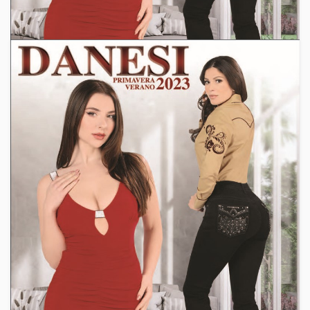
2018
,
2019
,
Catalogo Danesi
,
Catalogo El Dasa
,
Catalogo
Montero
,
Catalogo Ninel Conde
,
Catalogos de Ropa
,
Catalogos Estados Unidos
,
Danesi
,
Moda Por Catalogo
,
Montero
,
Precios de Mayoreo
,
Universo de Catalogos
,
Universo del Catalogo
,
Ventas Por Catalogo
,
western wear
Danesi | Catalogo
El Nuevo Catalogo de Ninel Conde de la Marca Danesi
llego a Estados Unidos – Puedes iniciar tu negocio