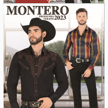
vendiendo Ropa de Moda Incluye Membesia
October 17, 2018
By
Venta Por Catalogo
4 Min Reading
Catalogos Estados Unidos
,
Catalogos Para Mayorista
,
Danesi
,
Montero
,
Precios de Mayoreo
,
Ropa Por Mayoreo
,
Ventas Por Catalogo
Danesi – Montero | Primavera –
Verano 2018
Inicia tu Propio Negocio hoy y empieza a ganar ! ! ! Inicia
tu propio negocio hoy, la membresia es totalmente gratis,
el unico requisito