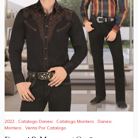
2022
,
Catalogo Danesi
,
Catalogo Montero
,
Danesi
,
Montero
,
Venta Por Catalogo