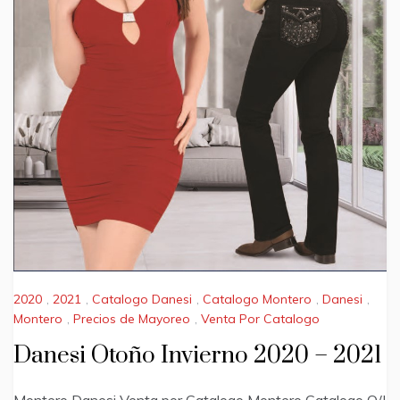
2020
,
2021
,
Catalogo Danesi
,
Catalogo Montero
,
Danesi
,
Montero
,
Precios de Mayoreo
,
Venta Por Catalogo
Danesi Otoño Invierno 2020 – 2021
Montero Danesi Venta por Catalogo Montero Catalogo O/I