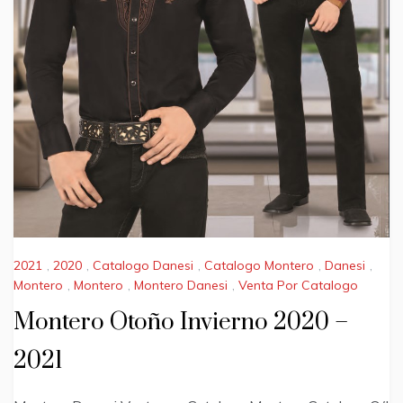
2021
,
2020
,
Catalogo Danesi
,
Catalogo Montero
,
Danesi
,
Montero
,
Montero
,
Montero Danesi
,
Venta Por Catalogo
Montero Otoño Invierno 2020 –
2021