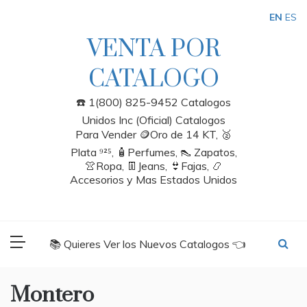
Skip
EN
ES
to
content
VENTA POR
CATALOGO
☎️ 1(800) 825-9452 Catalogos
Unidos Inc (Oficial) Catalogos
Para Vender 🪙Oro de 14 KT, 🥈
Plata ⁹²⁵, 🧴Perfumes, 👠 Zapatos,
👚Ropa, 👖Jeans, 👙Fajas, 📿
Accesorios y Mas Estados Unidos
📚 Quieres Ver los Nuevos Catalogos 👈
Montero