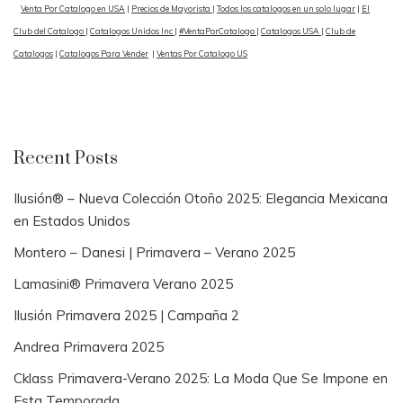
Venta Por Catalogo en USA
|
Precios de Mayorista
|
Todos los catalogos en un solo lugar
|
El
Club del Catalogo
|
Catalogos Unidos Inc
|
#VentaPorCatalogo
|
Catalogos USA
|
Club de
Catalogos
|
Catalogos Para Vender
|
Ventas Por Catalogo US
Recent Posts
Ilusión® – Nueva Colección Otoño 2025: Elegancia Mexicana
en Estados Unidos
Montero – Danesi | Primavera – Verano 2025
Lamasini® Primavera Verano 2025
Ilusión Primavera 2025 | Campaña 2
Andrea Primavera 2025
Cklass Primavera-Verano 2025: La Moda Que Se Impone en
Esta Temporada