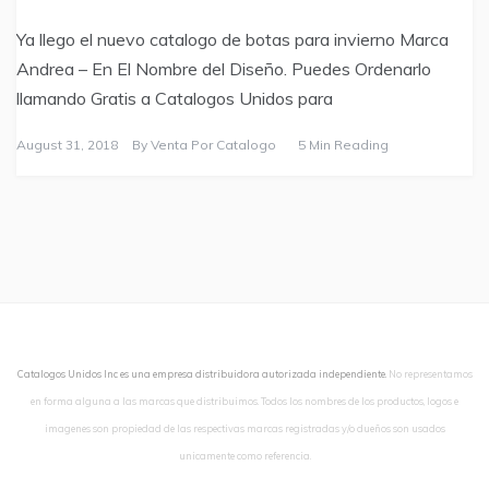
Ya llego el nuevo catalogo de botas para invierno Marca
Andrea – En El Nombre del Diseño. Puedes Ordenarlo
llamando Gratis a Catalogos Unidos para
August 31, 2018
By
Venta Por Catalogo
5 Min Reading
Catalogos Unidos Inc es una empresa distribuidora autorizada independiente.
No representamos
en forma alguna a las marcas que distribuimos. Todos los nombres de los productos, logos e
imagenes son propiedad de las respectivas marcas registradas y/o dueños son usados
unicamente como referencia.