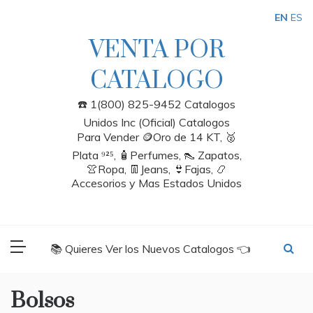
Skip
EN
ES
to
content
VENTA POR
CATALOGO
☎️ 1(800) 825-9452 Catalogos
Unidos Inc (Oficial) Catalogos
Para Vender 🪙Oro de 14 KT, 🥈
Plata ⁹²⁵, 🧴Perfumes, 👠 Zapatos,
👚Ropa, 👖Jeans, 👙Fajas, 📿
Accesorios y Mas Estados Unidos
📚 Quieres Ver los Nuevos Catalogos 👈
Bolsos