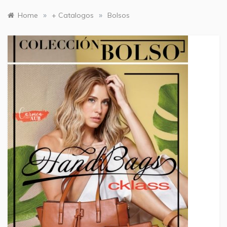
»
»
Home
+ Catalogos
Bolsos