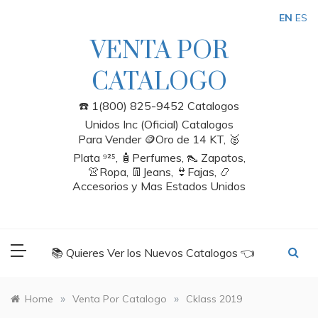
Skip
EN
ES
to
content
VENTA POR
CATALOGO
☎️ 1(800) 825-9452 Catalogos
Unidos Inc (Oficial) Catalogos
Para Vender 🪙Oro de 14 KT, 🥈
Plata ⁹²⁵, 🧴Perfumes, 👠 Zapatos,
👚Ropa, 👖Jeans, 👙Fajas, 📿
Accesorios y Mas Estados Unidos
📚 Quieres Ver los Nuevos Catalogos 👈
»
»
Home
Venta Por Catalogo
Cklass 2019