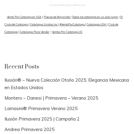
unicamente como referencia.
Venta Por Catalogo en USA
|
Precios de Mayorista
|
Todos los catalogos en un solo lugar
|
El
Club del Catalogo
|
Catalogos Unidos Inc
|
#VentaPorCatalogo
|
Catalogos USA
|
Club de
Catalogos
|
Catalogos Para Vender
|
Ventas Por Catalogo US
Recent Posts
Ilusión® – Nueva Colección Otoño 2025: Elegancia Mexicana
en Estados Unidos
Montero – Danesi | Primavera – Verano 2025
Lamasini® Primavera Verano 2025
Ilusión Primavera 2025 | Campaña 2
Andrea Primavera 2025