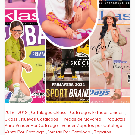
2018
,
2019
,
Catalogos Cklass
,
Catalogos Estados Unidos
,
Cklass
,
Nuevos Catalogos
,
Precios de Mayoreo
,
Productos
Para Vender Por Catalogo
,
Vender Zapatos por Catalogo
,
Venta Por Catalogo
,
Ventas Por Catalogo
,
Zapatos