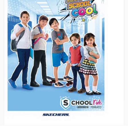
Caballero
,
Ferrato Jeans
,
Precios de Mayoreo
,
Productos
Para Vender Por Catalogo
,
Ropa por Catalogo
,
Ropa Por
Mayoreo
,
Vender Zapatos por Catalogo
,
Venta Por
Catalogo
,
Ventas Por Catalogo
,
Verano 2018
,
Zapatos
Ferrato Ropa y Zapatos de Hombre
| Verano 2018
Descubre en el “Catalogo Ferrato Ropa de Hombres
Verano [y] “, el precio del vestuario masculino. Por suerte
aquí encontraras gran variedad de: Playeras básicas,
Pantalones
June 19, 2018
By
Venta Por Catalogo
3 Min Reading