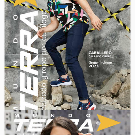
Catalogos Terra
,
Mundo Terra
,
Precios de Mayoreo
,
Ropa
por Catalogo
,
Ropa Por Mayoreo
,
Vender Zapatos por
Catalogo
,
Zapatos
Catálogo Mundo Terra Calzado
Dama Otoño Invierno 2018- 2019 de
USA
Nuevo catálogo Mundo Terra de Calzado para Dama
Primavera Verano 2018 – 2019. Son más de 275 páginas
llenas de novedades en botines, plataformas, tenis y
July 19, 2018
By
Venta Por Catalogo
2 Min Reading