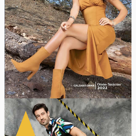
2018
,
2019
,
Catalogos Estados Unidos
,
Catalogos Mundo
Terra
,
Catalogos Para Vender
,
Catalogos Para Vender
,