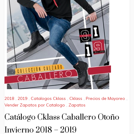
2018
,
2019
,
Catalogos Cklass
,
Cklass
,
Precios de Mayoreo
,
Vender Zapatos por Catalogo
,
Zapatos
Catálogo Cklass Caballero Otoño
Invierno 2018 – 2019