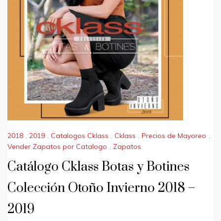
2018
,
2019
,
Catalogos Cklass
,
Cklass
,
Precios de Mayoreo
,
Vender Zapatos por Catalogo
,
Zapatos
Catálogo Cklass Botas y Botines
Colección Otoño Invierno 2018 –
2019