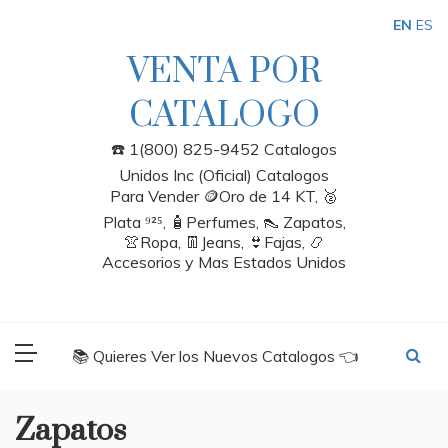
Skip
EN
ES
to
content
VENTA POR
CATALOGO
☎️ 1(800) 825-9452 Catalogos
Unidos Inc (Oficial) Catalogos
Para Vender 🪙Oro de 14 KT, 🥈
Plata ⁹²⁵, 🧴Perfumes, 👠 Zapatos,
👚Ropa, 👖Jeans, 👙Fajas, 📿
Accesorios y Mas Estados Unidos
📚 Quieres Ver los Nuevos Catalogos 👈
Zapatos