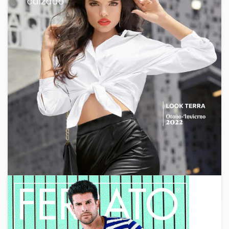
2018
,
2019
,
Catalogos Para Vender
,
Membresia Gratis
,
Mundo Terra
,
Precios de Mayoreo
,
Productos Para Vender
Por Catalogo
,
Ropa por Catalogo
,
Ropa Por Mayoreo
,
Vender Por Catalogo
,
Vender Zapatos por Catalogo
,
Zapatos
Catálogo Mundo Terra Ropa y
Calzado Caballero Otoño Invierno
2018-2019
Nuevo Catálogo Mundo Terra de Ropa y Calzado
Caballero Otoño Invierno 2018. Dale una mirada a esta
nueva edición del catálogo virtual de Mundo Terra y
July 19, 2018
By
Venta Por Catalogo
2 Min Reading