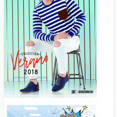
2018
,
2019
,
Catalogos Estados Unidos
,
Membresia Gratis
,
Mundo Terra
,
Nuevos Catalogos
,
Precios de Mayoreo
,
Ropa
por Catalogo
,
Ropa Por Mayoreo
,
Vender Zapatos por
Catalogo
,
Zapatos
Catálogo Mundo Terra Look Terra
Otoño Invierno 2018 – 2019 de USA
Nuevo catálogo Mundo Terra Look Terra Otoño Invierno
2018 con las mejores tendencias de moda. Son más de
235 páginas llenas de novedades en moda, ropa, outfits,
July 18, 2018
By
Venta Por Catalogo
3 Min Reading
Andrea
,
Catalogo Andrea
,
Catalogos Estados Unidos
,
Catalogos Para Mayorista
,
Catalogos Para Vender
,
Ferrato