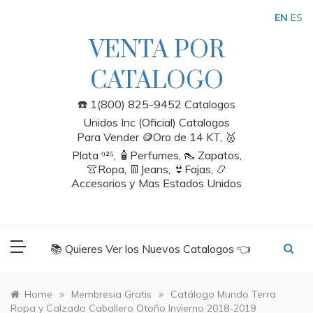
Skip
EN
ES
to
content
VENTA POR
CATALOGO
☎️ 1(800) 825-9452 Catalogos
Unidos Inc (Oficial) Catalogos
Para Vender 🪙Oro de 14 KT, 🥈
Plata ⁹²⁵, 🧴Perfumes, 👠 Zapatos,
👚Ropa, 👖Jeans, 👙Fajas, 📿
Accesorios y Mas Estados Unidos
📚 Quieres Ver los Nuevos Catalogos 👈
»
»
Home
Membresia Gratis
Catálogo Mundo Terra
Ropa y Calzado Caballero Otoño Invierno 2018-2019