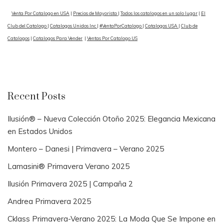
Venta Por Catalogo en USA
|
Precios de Mayorista
|
Todos los catalogos en un solo lugar
|
El
Club del Catalogo
|
Catalogos Unidos Inc
|
#VentaPorCatalogo
|
Catalogos USA
|
Club de
Catalogos
|
Catalogos Para Vender
|
Ventas Por Catalogo US
Recent Posts
Ilusión® – Nueva Colección Otoño 2025: Elegancia Mexicana
en Estados Unidos
Montero – Danesi | Primavera – Verano 2025
Lamasini® Primavera Verano 2025
Ilusión Primavera 2025 | Campaña 2
Andrea Primavera 2025
Cklass Primavera-Verano 2025: La Moda Que Se Impone en