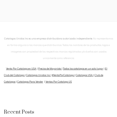
Catalogos Unidos Inc es una empresa distribuidora autorizada independiente.
No representamos
en forma alguna a las marcas que distribuimos. Todos los nombres de los productos, logos e
imagenes son propiedad de las respectivas marcas registradas y/o dueños son usados
unicamente como referencia.
Venta Por Catalogo en USA
|
Precios de Mayorista
|
Todos los catalogos en un solo lugar
|
El
Club del Catalogo
|
Catalogos Unidos Inc
|
#VentaPorCatalogo
|
Catalogos USA
|
Club de
Catalogos
|
Catalogos Para Vender
|
Ventas Por Catalogo US
Recent Posts