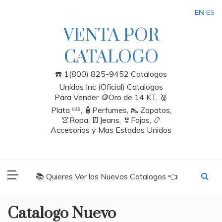
Skip
EN
ES
to
content
VENTA POR
CATALOGO
☎️ 1(800) 825-9452 Catalogos
Unidos Inc (Oficial) Catalogos
Para Vender 🪙Oro de 14 KT, 🥈
Plata ⁹²⁵, 🧴Perfumes, 👠 Zapatos,
👚Ropa, 👖Jeans, 👙Fajas, 📿
Accesorios y Mas Estados Unidos
📚 Quieres Ver los Nuevos Catalogos 👈
Catalogo Nuevo