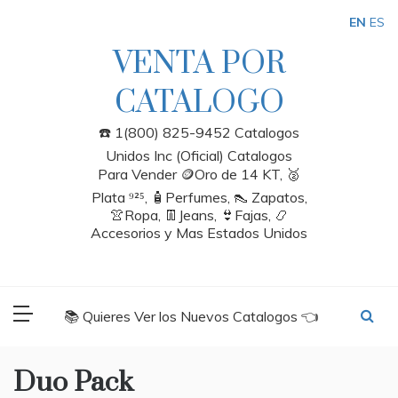
Skip
EN
ES
to
content
VENTA POR
CATALOGO
☎️ 1(800) 825-9452 Catalogos
Unidos Inc (Oficial) Catalogos
Para Vender 🪙Oro de 14 KT, 🥈
Plata ⁹²⁵, 🧴Perfumes, 👠 Zapatos,
👚Ropa, 👖Jeans, 👙Fajas, 📿
Accesorios y Mas Estados Unidos
📚 Quieres Ver los Nuevos Catalogos 👈
Duo Pack