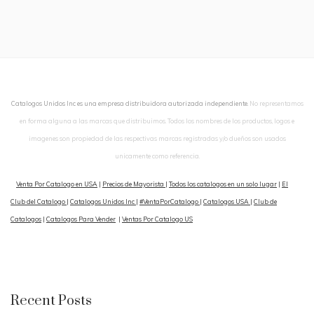
Catalogos Unidos Inc es una empresa distribuidora autorizada independiente.
No representamos
en forma alguna a las marcas que distribuimos. Todos los nombres de los productos, logos e
imagenes son propiedad de las respectivas marcas registradas y/o dueños son usados
unicamente como referencia.
Venta Por Catalogo en USA
|
Precios de Mayorista
|
Todos los catalogos en un solo lugar
|
El
Club del Catalogo
|
Catalogos Unidos Inc
|
#VentaPorCatalogo
|
Catalogos USA
|
Club de
Catalogos
|
Catalogos Para Vender
|
Ventas Por Catalogo US
Recent Posts