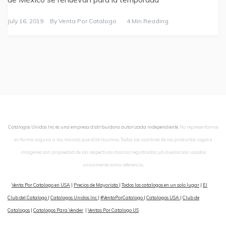
July 16, 2019
By
Venta Por Catalogo
4 Min Reading
Catalogos Unidos Inc es una empresa distribuidora autorizada independiente.
No representamos
en forma alguna a las marcas que distribuimos. Todos los nombres de los productos, logos e
imagenes son propiedad de las respectivas marcas registradas y/o dueños son usados
unicamente como referencia.
Venta Por Catalogo en USA
|
Precios de Mayorista
|
Todos los catalogos en un solo lugar
|
El
Club del Catalogo
|
Catalogos Unidos Inc
|
#VentaPorCatalogo
|
Catalogos USA
|
Club de
Catalogos
|
Catalogos Para Vender
|
Ventas Por Catalogo US