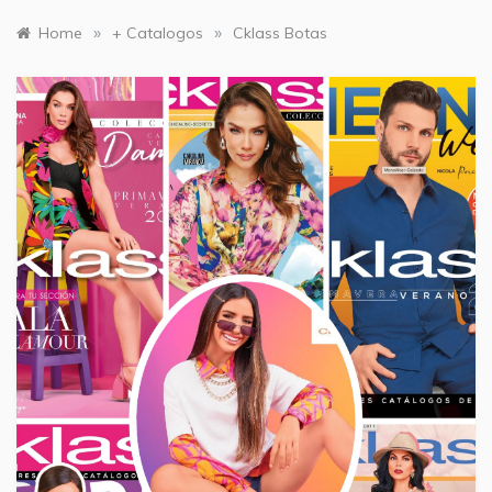
»
»
Home
+ Catalogos
Cklass Botas