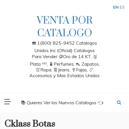
Skip
EN
ES
to
content
VENTA POR
CATALOGO
☎️ 1(800) 825-9452 Catalogos
Unidos Inc (Oficial) Catalogos
Para Vender 🪙Oro de 14 KT, 🥈
Plata ⁹²⁵, 🧴Perfumes, 👠 Zapatos,
👚Ropa, 👖Jeans, 👙Fajas, 📿
Accesorios y Mas Estados Unidos
📚 Quieres Ver los Nuevos Catalogos 👈
Cklass Botas