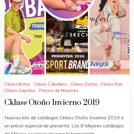
Cklass Botas
,
Cklass Caballero
,
Cklass Dama
,
Cklass Kids
,
Cklass Zapatos
,
Precios de Mayoreo
Cklass Otoño Invierno 2019
Nuevos kits de catálogos Cklass Otoño Invierno 2019 a
un precio especial de preventa. Los 8 Mejores catálogos
de México se renuevan para la temporada