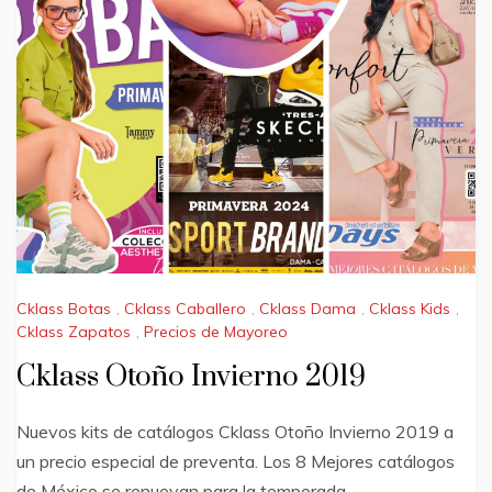
Cklass Botas
,
Cklass Caballero
,
Cklass Dama
,
Cklass Kids
,
Cklass Zapatos
,
Precios de Mayoreo
Cklass Otoño Invierno 2019
Nuevos kits de catálogos Cklass Otoño Invierno 2019 a
un precio especial de preventa. Los 8 Mejores catálogos
de México se renuevan para la temporada