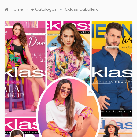
»
»
Home
+ Catalogos
Cklass Caballero