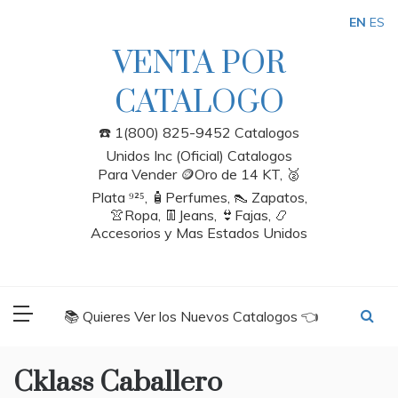
Skip
EN
ES
to
content
VENTA POR
CATALOGO
☎️ 1(800) 825-9452 Catalogos
Unidos Inc (Oficial) Catalogos
Para Vender 🪙Oro de 14 KT, 🥈
Plata ⁹²⁵, 🧴Perfumes, 👠 Zapatos,
👚Ropa, 👖Jeans, 👙Fajas, 📿
Accesorios y Mas Estados Unidos
📚 Quieres Ver los Nuevos Catalogos 👈
Cklass Caballero