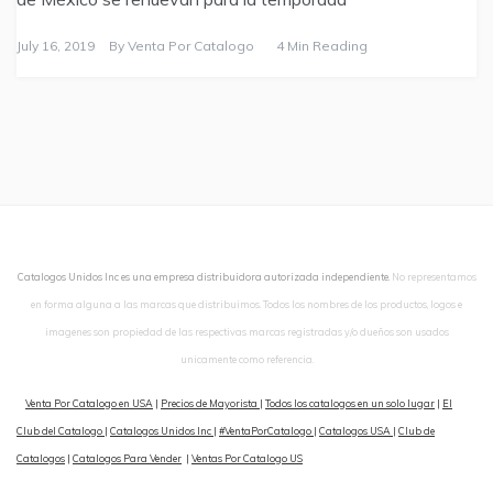
July 16, 2019
By
Venta Por Catalogo
4 Min Reading
Catalogos Unidos Inc es una empresa distribuidora autorizada independiente.
No representamos
en forma alguna a las marcas que distribuimos. Todos los nombres de los productos, logos e
imagenes son propiedad de las respectivas marcas registradas y/o dueños son usados
unicamente como referencia.
Venta Por Catalogo en USA
|
Precios de Mayorista
|
Todos los catalogos en un solo lugar
|
El
Club del Catalogo
|
Catalogos Unidos Inc
|
#VentaPorCatalogo
|
Catalogos USA
|
Club de
Catalogos
|
Catalogos Para Vender
|
Ventas Por Catalogo US