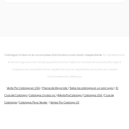
Catalogos Unidos Inc es una empresa distribuidora autorizada independiente.
No representamos
en forma alguna a las marcas que distribuimos. Todos los nombres de los productos, logos e
imagenes son propiedad de las respectivas marcas registradas y/o dueños son usados
unicamente como referencia.
Venta Por Catalogo en USA
|
Precios de Mayorista
|
Todos los catalogos en un solo lugar
|
El
Club del Catalogo
|
Catalogos Unidos Inc
|
#VentaPorCatalogo
|
Catalogos USA
|
Club de
Catalogos
|
Catalogos Para Vender
|
Ventas Por Catalogo US