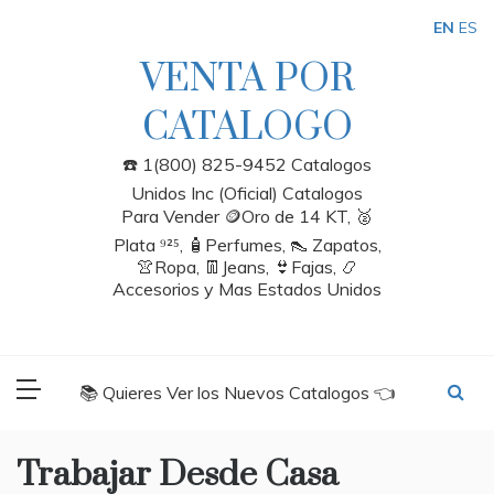
Skip
EN
ES
to
content
VENTA POR
CATALOGO
☎️ 1(800) 825-9452 Catalogos
Unidos Inc (Oficial) Catalogos
Para Vender 🪙Oro de 14 KT, 🥈
Plata ⁹²⁵, 🧴Perfumes, 👠 Zapatos,
👚Ropa, 👖Jeans, 👙Fajas, 📿
Accesorios y Mas Estados Unidos
📚 Quieres Ver los Nuevos Catalogos 👈
Trabajar Desde Casa