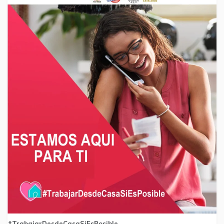
#TrabajarDesdeCasaSiEsPosible