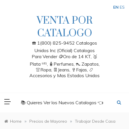
Skip
EN
ES
to
content
VENTA POR
CATALOGO
☎️ 1(800) 825-9452 Catalogos
Unidos Inc (Oficial) Catalogos
Para Vender 🪙Oro de 14 KT, 🥈
Plata ⁹²⁵, 🧴Perfumes, 👠 Zapatos,
👚Ropa, 👖Jeans, 👙Fajas, 📿
Accesorios y Mas Estados Unidos
📚 Quieres Ver los Nuevos Catalogos 👈
»
»
Home
Precios de Mayoreo
Trabajar Desde Casa