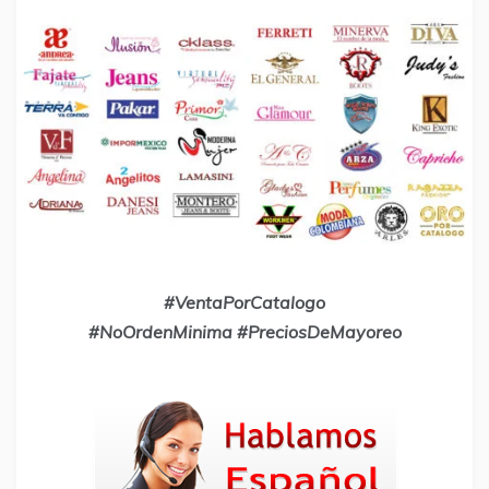
#VentaPorCatalogo
#NoOrdenMinima #PreciosDeMayoreo