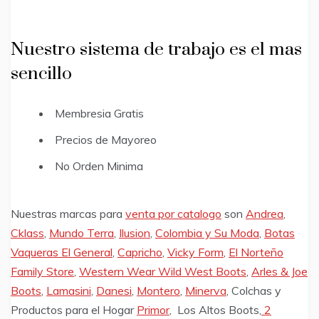
Nuestro sistema de trabajo es el mas
sencillo
Membresia Gratis
Precios de Mayoreo
No Orden Minima
Nuestras marcas para
venta por catalogo
son
Andrea
,
Cklass
,
Mundo Terra
,
Ilusion
,
Colombia y Su Moda
,
Botas
Vaqueras El General
,
Capricho
,
Vicky Form
,
El Norteño
Family Store
,
Western Wear Wild West Boots
,
Arles & Joe
Boots
,
Lamasini
,
Danesi
,
Montero
,
Minerva
, Colchas y
Productos para el Hogar
Primor
, Los Altos Boots,
2