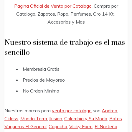
Pagina Oficial de Venta por Catalogo
, Compra por
Catalogo. Zapatos, Ropa, Perfumes, Oro 14 Kt,
Accesorios y Mas
Nuestro sistema de trabajo es el mas
sencillo
Membresia Gratis
Precios de Mayoreo
No Orden Minima
Nuestras marcas para
venta por catalogo
son
Andrea
,
Cklass
,
Mundo Terra
,
Ilusion
,
Colombia y Su Moda
,
Botas
Vaqueras El General
,
Capricho
,
Vicky Form
,
El Norteño