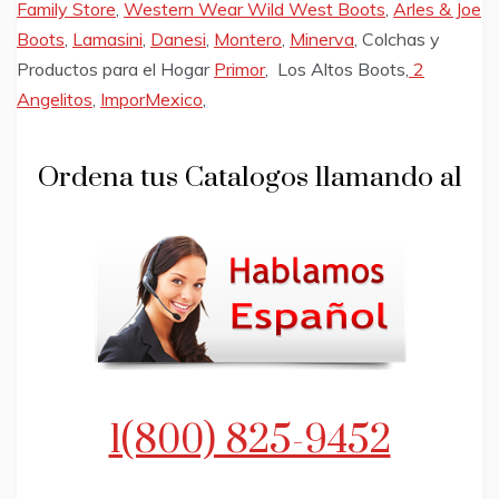
Family Store
,
Western Wear Wild West Boots
,
Arles & Joe
Boots
,
Lamasini
,
Danesi
,
Montero
,
Minerva
, Colchas y
Productos para el Hogar
Primor
, Los Altos Boots,
2
Angelitos
,
ImporMexico
,
Ordena tus Catalogos llamando al
1(800) 825-9452