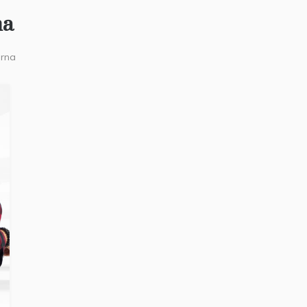
na
erna