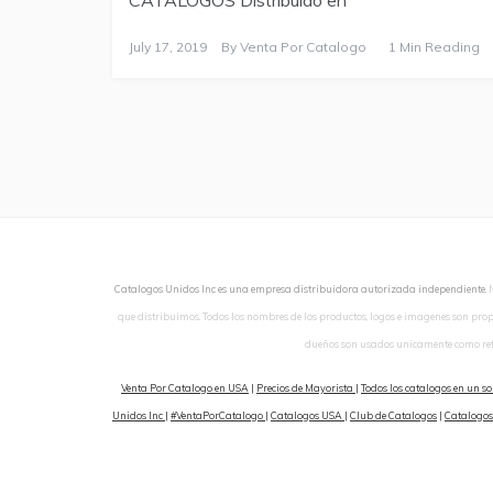
July 17, 2019
By
Venta Por Catalogo
1 Min Reading
Catalogos Unidos Inc es una empresa distribuidora autorizada independiente.
que distribuimos. Todos los nombres de los productos, logos e imagenes son pro
dueños son usados unicamente como ref
Venta Por Catalogo en USA
|
Precios de Mayorista
|
Todos los catalogos en un so
Unidos Inc
|
#VentaPorCatalogo
|
Catalogos USA
|
Club de Catalogos
|
Catalogos