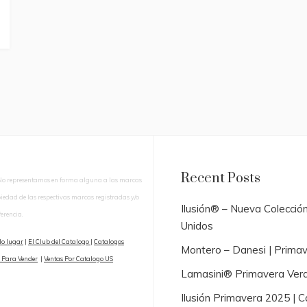
Recent Posts
No representamos en forma alguna a las marcas
piedad de las respectivas marcas registradas y/o
Ilusión® – Nueva Colecció
erencia.
Unidos
lo lugar
|
El Club del Catalogo
|
Catalogos
Montero – Danesi | Prima
 Para Vender
|
Ventas Por Catalogo US
Lamasini® Primavera Ver
Ilusión Primavera 2025 |