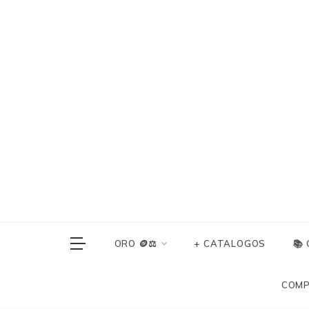
Skip
to
content
ORO 🪙⚖️
+ CATALOGOS
📚
COMP