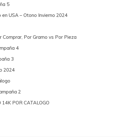
ña 5
o en USA – Otono Invierno 2024
or Comprar, Por Gramo vs Por Pieza
Campaña 4
paña 3
no 2024
álogo
 Campaña 2
O 14K POR CATALOGO