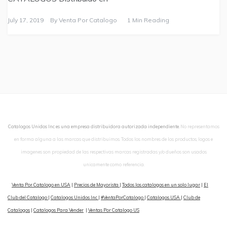
July 17, 2019
By
Venta Por Catalogo
1 Min Reading
Catalogos Unidos Inc es una empresa distribuidora autorizada independiente.
No representamos
en forma alguna a las marcas que distribuimos. Todos los nombres de los productos, logos e
imagenes son propiedad de las respectivas marcas registradas y/o dueños son usados
unicamente como referencia.
Venta Por Catalogo en USA
|
Precios de Mayorista
|
Todos los catalogos en un solo lugar
|
El
Club del Catalogo
|
Catalogos Unidos Inc
|
#VentaPorCatalogo
|
Catalogos USA
|
Club de
Catalogos
|
Catalogos Para Vender
|
Ventas Por Catalogo US