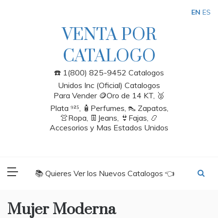
Skip
EN
ES
to
content
VENTA POR
CATALOGO
☎️ 1(800) 825-9452 Catalogos
Unidos Inc (Oficial) Catalogos
Para Vender 🪙Oro de 14 KT, 🥈
Plata ⁹²⁵, 🧴Perfumes, 👠 Zapatos,
👚Ropa, 👖Jeans, 👙Fajas, 📿
Accesorios y Mas Estados Unidos
📚 Quieres Ver los Nuevos Catalogos 👈
Mujer Moderna