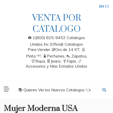
Skip
EN
ES
to
content
VENTA POR
CATALOGO
☎️ 1(800) 825-9452 Catalogos
Unidos Inc (Oficial) Catalogos
Para Vender 🪙Oro de 14 KT, 🥈
Plata ⁹²⁵, 🧴Perfumes, 👠 Zapatos,
👚Ropa, 👖Jeans, 👙Fajas, 📿
Accesorios y Mas Estados Unidos
📚 Quieres Ver los Nuevos Catalogos 👈
Mujer Moderna USA