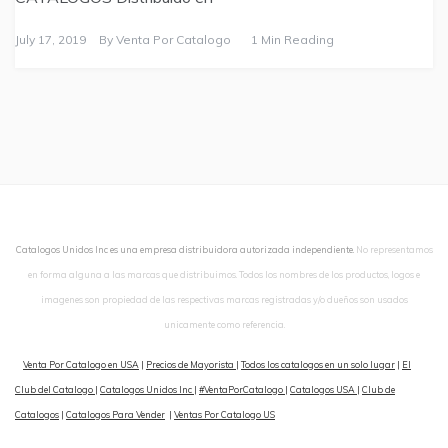
July 17, 2019
By
Venta Por Catalogo
1 Min Reading
Catalogos Unidos Inc es una empresa distribuidora autorizada independiente.
No representamos
en forma alguna a las marcas que distribuimos. Todos los nombres de los productos, logos e
imagenes son propiedad de las respectivas marcas registradas y/o dueños son usados
unicamente como referencia.
Venta Por Catalogo en USA
|
Precios de Mayorista
|
Todos los catalogos en un solo lugar
|
El
Club del Catalogo
|
Catalogos Unidos Inc
|
#VentaPorCatalogo
|
Catalogos USA
|
Club de
Catalogos
|
Catalogos Para Vender
|
Ventas Por Catalogo US