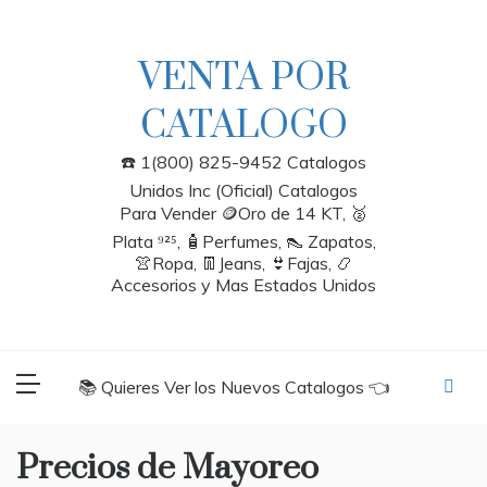
Skip
to
content
VENTA POR
CATALOGO
☎️ 1(800) 825-9452 Catalogos
Unidos Inc (Oficial) Catalogos
Para Vender 🪙Oro de 14 KT, 🥈
Plata ⁹²⁵, 🧴Perfumes, 👠 Zapatos,
👚Ropa, 👖Jeans, 👙Fajas, 📿
Accesorios y Mas Estados Unidos
📚 Quieres Ver los Nuevos Catalogos 👈
Precios de Mayoreo