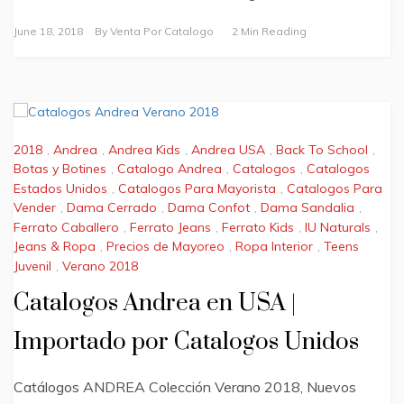
June 18, 2018
By
Venta Por Catalogo
2 Min Reading
2018
,
Andrea
,
Andrea Kids
,
Andrea USA
,
Back To School
,
Botas y Botines
,
Catalogo Andrea
,
Catalogos
,
Catalogos
Estados Unidos
,
Catalogos Para Mayorista
,
Catalogos Para
Vender
,
Dama Cerrado
,
Dama Confot
,
Dama Sandalia
,
Ferrato Caballero
,
Ferrato Jeans
,
Ferrato Kids
,
IU Naturals
,
Jeans & Ropa
,
Precios de Mayoreo
,
Ropa Interior
,
Teens
Juvenil
,
Verano 2018
Catalogos Andrea en USA |
Importado por Catalogos Unidos
Catálogos ANDREA Colección Verano 2018, Nuevos