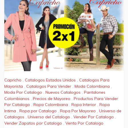
Capricho
,
Catalogos Estados Unidos
,
Catalogos Para
Mayorista
,
Catalogos Para Vender
,
Moda Colombiana
,
Moda Por Catalogo
,
Nuevos Catalogos
,
Pantalones
Colombianos
,
Precios de Mayoreo
,
Productos Para Vender
Por Catalogo
,
Ropa Colombiana
,
Ropa Interior
,
Ropa
Intima
,
Ropa por Catalogo
,
Ropa Por Mayoreo
,
Universo de
Catalogos
,
Universo del Catalogo
,
Vender Por Catalogo
,
Vender Zapatos por Catalogo
,
Venta Por Catalogo