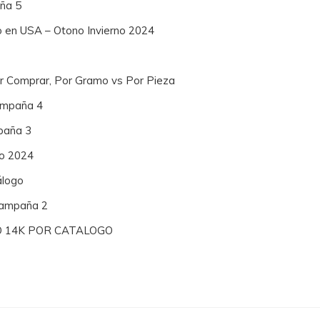
ña 5
o en USA – Otono Invierno 2024
or Comprar, Por Gramo vs Por Pieza
Campaña 4
paña 3
no 2024
álogo
 Campaña 2
O 14K POR CATALOGO