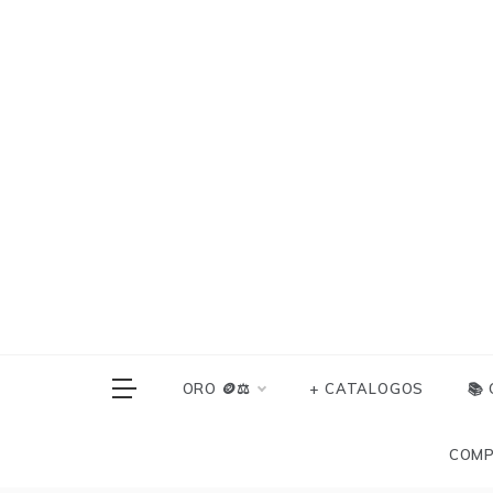
Skip
to
content
ORO 🪙⚖️
+ CATALOGOS
📚
COMP