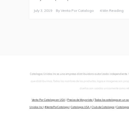
July 3, 2019
By
Venta Por Catalogo
4 Min Reading
Catalogos Unidos Inc es una empresa distribuidora autorizada independiente.
que distribuimos. Todos los nombres de los productos, logos e imagenes son pro
dueños son usados unicamente como ref
Venta Por Catalogo en USA
|
Precios de Mayorista
|
Todos los catalogos en un so
Unidos Inc
|
#VentaPorCatalogo
|
Catalogos USA
|
Club de Catalogos
|
Catalogos