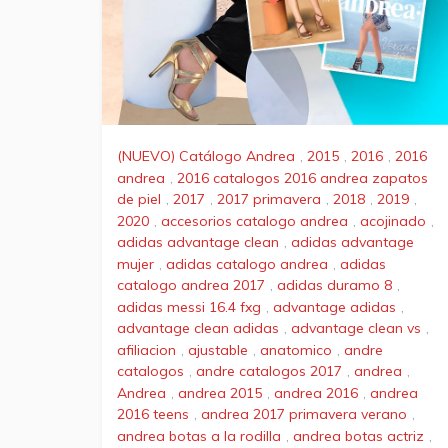
(NUEVO) Catálogo Andrea
,
2015
,
2016
,
2016
andrea
,
2016 catalogos 2016 andrea zapatos
de piel
,
2017
,
2017 primavera
,
2018
,
2019
,
2020
,
accesorios catalogo andrea
,
acojinado
,
adidas advantage clean
,
adidas advantage
mujer
,
adidas catalogo andrea
,
adidas
catalogo andrea 2017
,
adidas duramo 8
,
adidas messi 16.4 fxg
,
advantage adidas
,
advantage clean adidas
,
advantage clean vs
,
afiliacion
,
ajustable
,
anatomico
,
andre
catalogos
,
andre catalogos 2017
,
andrea
,
Andrea
,
andrea 2015
,
andrea 2016
,
andrea
2016 teens
,
andrea 2017 primavera verano
,
andrea botas a la rodilla
,
andrea botas actriz
,