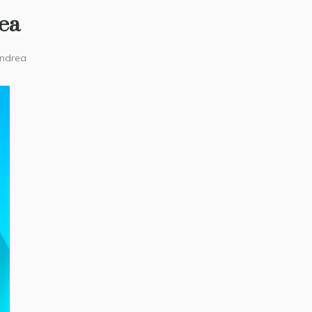
rea
andrea