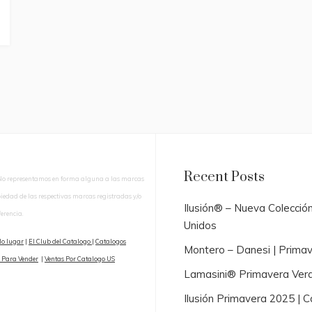
Recent Posts
No representamos en forma alguna a las marcas
piedad de las respectivas marcas registradas y/o
Ilusión® – Nueva Colecció
erencia.
Unidos
lo lugar
|
El Club del Catalogo
|
Catalogos
Montero – Danesi | Prima
 Para Vender
|
Ventas Por Catalogo US
Lamasini® Primavera Ver
Ilusión Primavera 2025 |