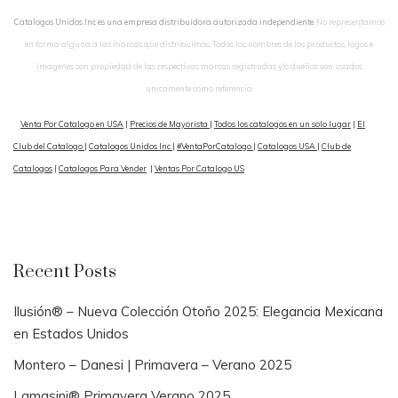
Catalogos Unidos Inc es una empresa distribuidora autorizada independiente.
No representamos
en forma alguna a las marcas que distribuimos. Todos los nombres de los productos, logos e
imagenes son propiedad de las respectivas marcas registradas y/o dueños son usados
unicamente como referencia.
Venta Por Catalogo en USA
|
Precios de Mayorista
|
Todos los catalogos en un solo lugar
|
El
Club del Catalogo
|
Catalogos Unidos Inc
|
#VentaPorCatalogo
|
Catalogos USA
|
Club de
Catalogos
|
Catalogos Para Vender
|
Ventas Por Catalogo US
Recent Posts
Ilusión® – Nueva Colección Otoño 2025: Elegancia Mexicana
en Estados Unidos
Montero – Danesi | Primavera – Verano 2025
Lamasini® Primavera Verano 2025