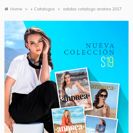
»
»
Home
+ Catalogos
adidas catalogo andrea 2017