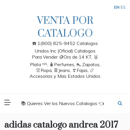
Skip
EN
ES
to
content
VENTA POR
CATALOGO
☎️ 1(800) 825-9452 Catalogos
Unidos Inc (Oficial) Catalogos
Para Vender 🪙Oro de 14 KT, 🥈
Plata ⁹²⁵, 🧴Perfumes, 👠 Zapatos,
👚Ropa, 👖Jeans, 👙Fajas, 📿
Accesorios y Mas Estados Unidos
📚 Quieres Ver los Nuevos Catalogos 👈
adidas catalogo andrea 2017