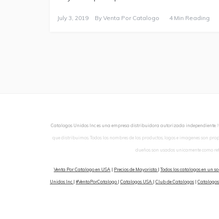
July 3, 2019
By
Venta Por Catalogo
4 Min Reading
Catalogos Unidos Inc es una empresa distribuidora autorizada independiente.
que distribuimos. Todos los nombres de los productos, logos e imagenes son pro
dueños son usados unicamente como ref
Venta Por Catalogo en USA
|
Precios de Mayorista
|
Todos los catalogos en un so
Unidos Inc
|
#VentaPorCatalogo
|
Catalogos USA
|
Club de Catalogos
|
Catalogos