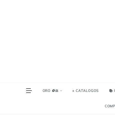
Skip
to
content
ORO 🪙⚖️
+ CATALOGOS
📚
COMP