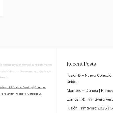
Recent Posts
No representamos en forma alguna a las marcas
piedad de las respectivas marcas registradas y/o
Ilusión® – Nueva Colecció
erencia.
Unidos
lo lugar
|
El Club del Catalogo
|
Catalogos
Montero – Danesi | Prima
 Para Vender
|
Ventas Por Catalogo US
Lamasini® Primavera Ver
Ilusión Primavera 2025 |