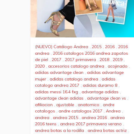
(NUEVO) Catálogo Andrea
,
2015
,
2016
,
2016
andrea
,
2016 catalogos 2016 andrea zapatos
de piel
,
2017
,
2017 primavera
,
2018
,
2019
,
2020
,
accesorios catalogo andrea
,
acojinado
,
adidas advantage clean
,
adidas advantage
mujer
,
adidas catalogo andrea
,
adidas
catalogo andrea 2017
,
adidas duramo 8
,
adidas messi 16.4 fxg
,
advantage adidas
,
advantage clean adidas
,
advantage clean vs
,
afiliacion
,
ajustable
,
anatomico
,
andre
catalogos
,
andre catalogos 2017
,
Andrea
,
andrea
,
andrea 2015
,
andrea 2016
,
andrea
2016 teens
,
andrea 2017 primavera verano
,
andrea botas a la rodilla
,
andrea botas actriz
,