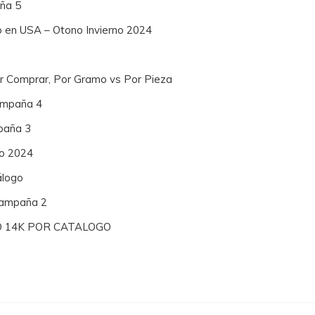
ña 5
o en USA – Otono Invierno 2024
or Comprar, Por Gramo vs Por Pieza
Campaña 4
paña 3
no 2024
álogo
 Campaña 2
O 14K POR CATALOGO