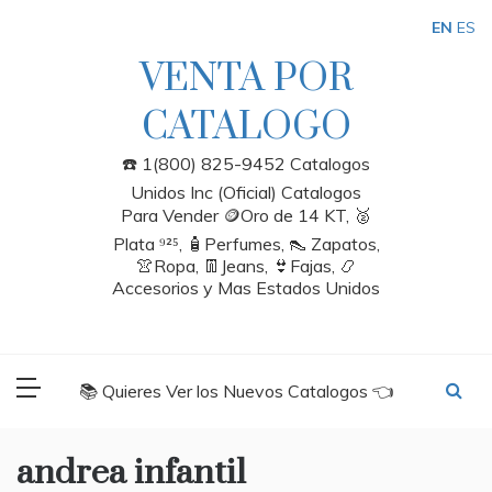
Skip
EN
ES
to
content
VENTA POR
CATALOGO
☎️ 1(800) 825-9452 Catalogos
Unidos Inc (Oficial) Catalogos
Para Vender 🪙Oro de 14 KT, 🥈
Plata ⁹²⁵, 🧴Perfumes, 👠 Zapatos,
👚Ropa, 👖Jeans, 👙Fajas, 📿
Accesorios y Mas Estados Unidos
📚 Quieres Ver los Nuevos Catalogos 👈
andrea infantil