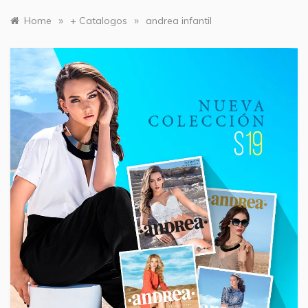
»
»
Home
+ Catalogos
andrea infantil