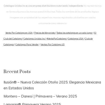
Catalogos Unidos Inc es una empresa distribuidora autorizada independiente.
No representamos
en forma alguna a las marcas que distribuimos. Todos los nombres de los productos, logos e
imagenes son propiedad de las respectivas marcas registradas y/o dueños son usados
unicamente como referencia.
Venta Por Catalogo en USA
|
Precios de Mayorista
|
Todos los catalogos en un solo lugar
|
El
Club del Catalogo
|
Catalogos Unidos Inc
|
#VentaPorCatalogo
|
Catalogos USA
|
Club de
Catalogos
|
Catalogos Para Vender
|
Ventas Por Catalogo US
Recent Posts
Ilusión® – Nueva Colección Otoño 2025: Elegancia Mexicana
en Estados Unidos
Montero – Danesi | Primavera – Verano 2025
Lamasini® Primavera Verano 2025