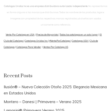
Catalogos Unidos Inc es una empresa distribuidora autorizada independiente.
No representamos
en forma alguna a las marcas que distribuimos. Todos los nombres de los productos, logos e
imagenes son propiedad de las respectivas marcas registradas y/o dueños son usados
unicamente como referencia.
Venta Por Catalogo en USA
|
Precios de Mayorista
|
Todos los catalogos en un solo lugar
|
El
Club del Catalogo
|
Catalogos Unidos Inc
|
#VentaPorCatalogo
|
Catalogos USA
|
Club de
Catalogos
|
Catalogos Para Vender
|
Ventas Por Catalogo US
Recent Posts
Ilusión® – Nueva Colección Otoño 2025: Elegancia Mexicana
en Estados Unidos
Montero – Danesi | Primavera – Verano 2025
Lamasini® Primavera Verano 2025