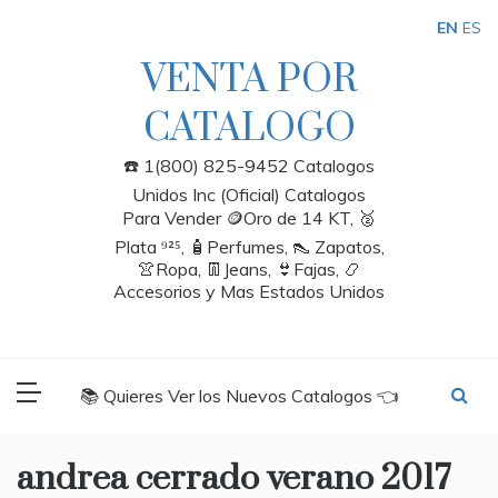
Skip
EN
ES
to
content
VENTA POR
CATALOGO
☎️ 1(800) 825-9452 Catalogos
Unidos Inc (Oficial) Catalogos
Para Vender 🪙Oro de 14 KT, 🥈
Plata ⁹²⁵, 🧴Perfumes, 👠 Zapatos,
👚Ropa, 👖Jeans, 👙Fajas, 📿
Accesorios y Mas Estados Unidos
📚 Quieres Ver los Nuevos Catalogos 👈
andrea cerrado verano 2017