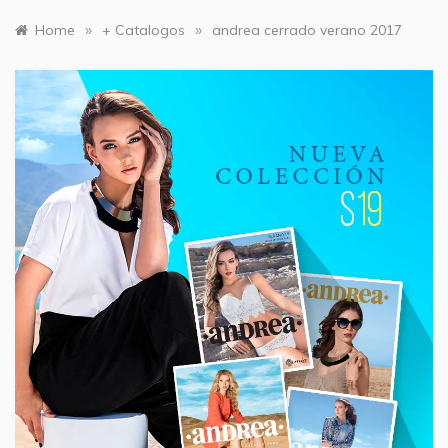
»
»
Home
+ Catalogos
andrea cerrado verano 2017